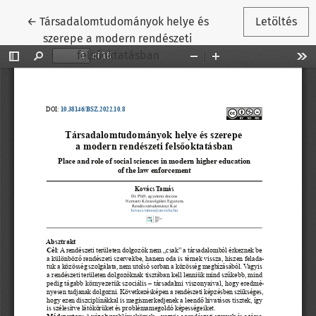
Vissza a cikk részleteihez
←
Társadalomtudományok helye és
Letöltés
szerepe a modern rendészeti
felsőoktatásban