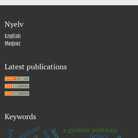
Nyelv
English
Magyar
Latest publications
Keywords
rendészet
a gyűlölet politikája
belügy