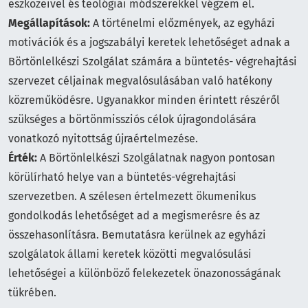
eszközeivel és teológiai módszerekkel végzem el.
Megállapítások:
A történelmi előzmények, az egyházi
motivációk és a jogszabályi keretek lehetőséget adnak a
Börtönlelkészi Szolgálat számára a büntetés- végrehajtási
szervezet céljainak megvalósulásában való hatékony
közreműködésre. Ugyanakkor minden érintett részéről
szükséges a börtönmissziós célok újragondolására
vonatkozó nyitottság újraértelmezése.
Érték:
A Börtönlelkészi Szolgálatnak nagyon pontosan
körülírható helye van a büntetés-végrehajtási
szervezetben. A szélesen értelmezett ökumenikus
gondolkodás lehetőséget ad a megismerésre és az
összehasonlításra. Bemutatásra kerülnek az egyházi
szolgálatok állami keretek közötti megvalósulási
lehetőségei a különböző felekezetek önazonosságának
tükrében.