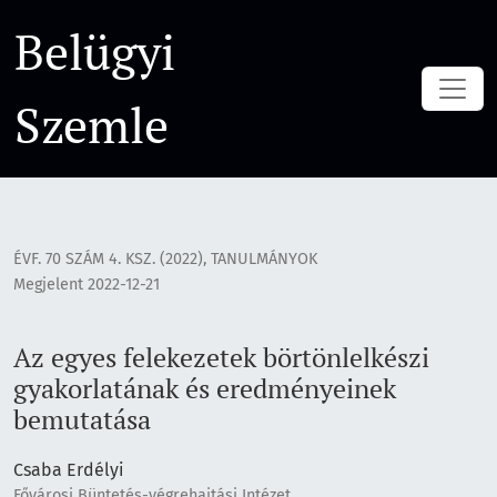
Az egyes felekezetek börtönlelkészi gyakorlatának és ere
Belügyi
Szemle
ÉVF. 70 SZÁM 4. KSZ. (2022)
,
TANULMÁNYOK
Megjelent 2022-12-21
Az egyes felekezetek börtönlelkészi
gyakorlatának és eredményeinek
bemutatása
Csaba Erdélyi
Fővárosi Büntetés-végrehajtási Intézet