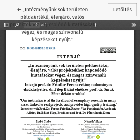
Vissza a cikk részleteihez
←
„Intézményünk sok területen
Letöltés
példaértékű, élenjáró, valós
projektekhez kapcsolódó kutatásokat
végez, és magas színvonalú
képzéseket nyújt.”