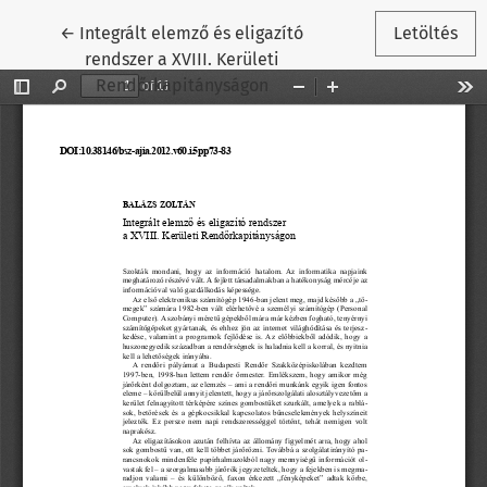
Vissza a cikk részleteihez
←
Integrált elemző és eligazító
Letöltés
rendszer a XVIII. Kerületi
Rendőrkapitányságon