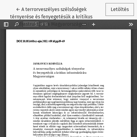
Vissza a cikk részleteihez
←
A terrorveszélyes szélsőségek
Letöltés
térnyerése és fenyegetésük a kritikus
infrastruktúrára Magyarországon