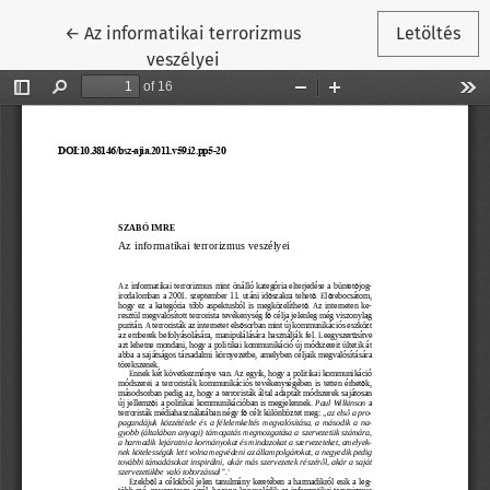
Vissza a cikk részleteihez
←
Az informatikai terrorizmus
Letöltés
veszélyei