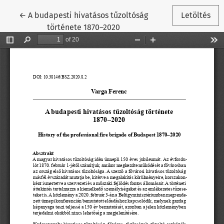
Vissza a cikk részleteihez
←
A budapesti hivatásos tűzoltóság
Letöltés
története 1870–2020