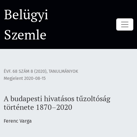
A budapesti hivatásos tűzoltóság története 1870–2020
Belügyi
Szemle
ÉVF. 68 SZÁM 8 (2020)
,
TANULMÁNYOK
Megjelent 2020-08-15
A budapesti hivatásos tűzoltóság
története 1870–2020
Ferenc Varga