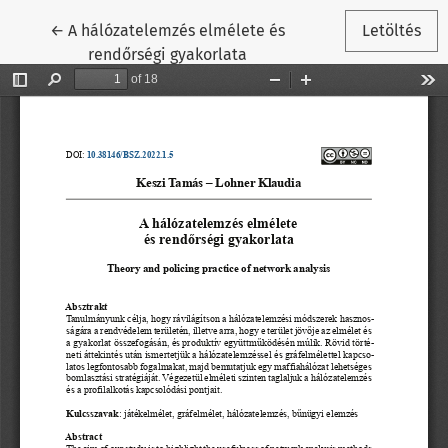
Vissza a cikk részleteihez
←
A hálózatelemzés elmélete és
Letöltés
rendőrségi gyakorlata