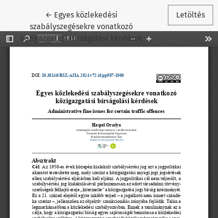
Vissza a cikk részleteihez
←
Egyes közlekedési
Letöltés
szabályszegésekre vonatkozó
közigazgatási bírságolási kérdések