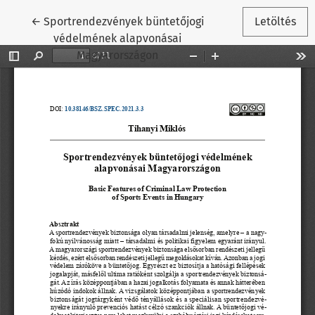
Vissza a cikk részleteihez
←
Sportrendezvények büntetőjogi
Letöltés
védelmének alapvonásai
Magyarországon