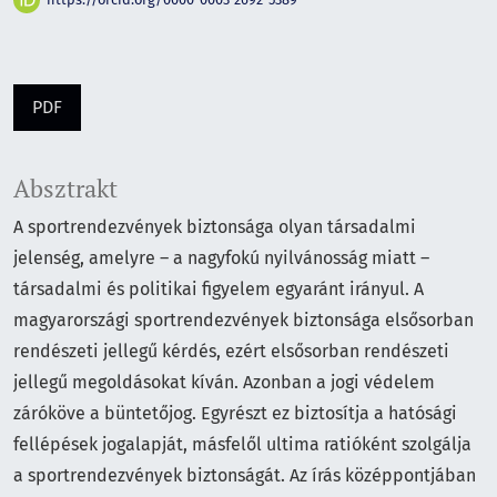
PDF
Absztrakt
A sportrendezvények biztonsága olyan társadalmi
jelenség, amelyre – a nagyfokú nyilvánosság miatt –
társadalmi és politikai figyelem egyaránt irányul. A
magyarországi sportrendezvények biztonsága elsősorban
rendészeti jellegű kérdés, ezért elsősorban rendészeti
jellegű megoldásokat kíván. Azonban a jogi védelem
záróköve a büntetőjog. Egyrészt ez biztosítja a hatósági
fellépések jogalapját, másfelől ultima ratióként szolgálja
a sportrendezvények biztonságát. Az írás középpontjában