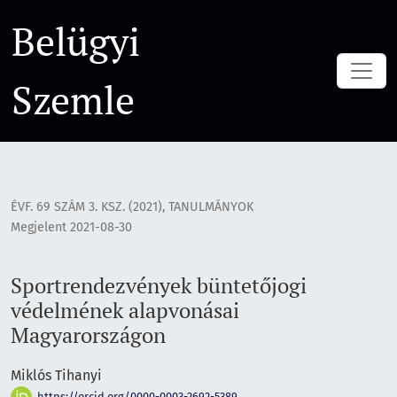
Sportrendezvények büntetőjogi védelmének alapvonásai M
Belügyi
Szemle
ÉVF. 69 SZÁM 3. KSZ. (2021)
,
TANULMÁNYOK
Megjelent 2021-08-30
Sportrendezvények büntetőjogi
védelmének alapvonásai
Magyarországon
Miklós Tihanyi
https://orcid.org/0000-0003-2692-5389