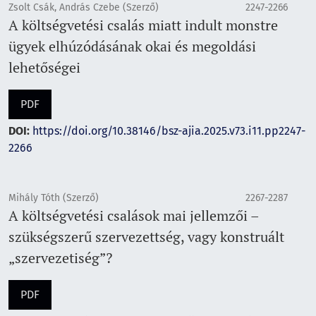
Zsolt Csák, András Czebe (Szerző)
2247-2266
A költségvetési csalás miatt indult monstre
ügyek elhúzódásának okai és megoldási
lehetőségei
PDF
DOI:
https://doi.org/10.38146/bsz-ajia.2025.v73.i11.pp2247-
2266
Mihály Tóth (Szerző)
2267-2287
A költségvetési csalások mai jellemzői –
szükségszerű szervezettség, vagy konstruált
„szervezetiség”?
PDF