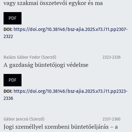
vagy szakmai összetevői egykor és ma
PDF
DOI:
https://doi.org/10.38146/bsz-ajia.2025.v73.i11.pp2307-
2322
Balázs Gábor Fodor (Szerző)
2323-2336
A gazdaság büntetőjogi védelme
PDF
DOI:
https://doi.org/10.38146/bsz-ajia.2025.v73.i11.pp2323-
2336
Gábor Jancsó (Szerző)
2337-2360
Jogi személlyel szembeni büntetőeljárás – a