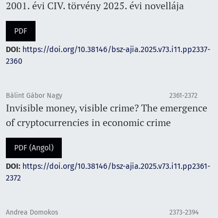
2001. évi CIV. törvény 2025. évi novellája
PDF
DOI:
https://doi.org/10.38146/bsz-ajia.2025.v73.i11.pp2337-
2360
Bálint Gábor Nagy
2361-2372
Invisible money, visible crime? The emergence
of cryptocurrencies in economic crime
PDF (Angol)
DOI:
https://doi.org/10.38146/bsz-ajia.2025.v73.i11.pp2361-
2372
Andrea Domokos
2373-2394