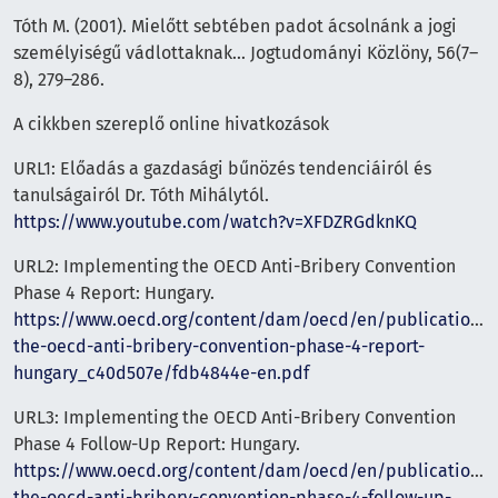
Tóth M. (2001). Mielőtt sebtében padot ácsolnánk a jogi
személyiségű vádlottaknak... Jogtudományi Közlöny, 56(7–
8), 279–286.
A cikkben szereplő online hivatkozások
URL1: Előadás a gazdasági bűnözés tendenciáiról és
tanulságairól Dr. Tóth Mihálytól.
https://www.youtube.com/watch?v=XFDZRGdknKQ
URL2: Implementing the OECD Anti-Bribery Convention
Phase 4 Report: Hungary.
https://www.oecd.org/content/dam/oecd/en/publications/
the-oecd-anti-bribery-convention-phase-4-report-
hungary_c40d507e/fdb4844e-en.pdf
URL3: Implementing the OECD Anti-Bribery Convention
Phase 4 Follow-Up Report: Hungary.
https://www.oecd.org/content/dam/oecd/en/publications/
the-oecd-anti-bribery-convention-phase-4-follow-up-