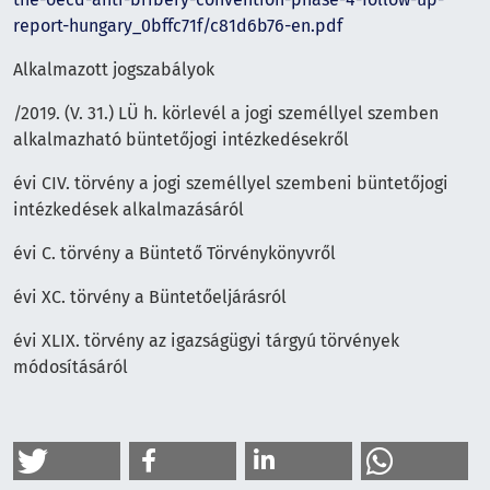
report-hungary_0bffc71f/c81d6b76-en.pdf
Alkalmazott jogszabályok
/2019. (V. 31.) LÜ h. körlevél a jogi személlyel szemben
alkalmazható büntetőjogi intézkedésekről
évi CIV. törvény a jogi személlyel szembeni büntetőjogi
intézkedések alkalmazásáról
évi C. törvény a Büntető Törvénykönyvről
évi XC. törvény a Büntetőeljárásról
évi XLIX. törvény az igazságügyi tárgyú törvények
módosításáról