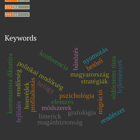
Keywords
nyomozás
bűnözés
konferencia
kommunista diktatúra
oldószeres tinta
betörő
politikai rendőrség
fejlemények
rendőrség
magyarország
stratégiák
profilalkotás
belügy
honvédek
migráció
pszichológia
elemzés
fejlődés
módszerek
rendészet
grafológia
limerick
magánbiztonság