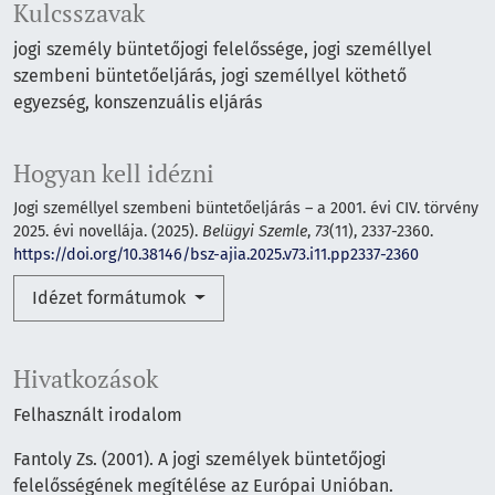
Kulcsszavak
jogi személy büntetőjogi felelőssége, jogi személlyel
szembeni büntetőeljárás, jogi személlyel köthető
egyezség, konszenzuális eljárás
Hogyan kell idézni
Jogi személlyel szembeni büntetőeljárás – a 2001. évi CIV. törvény
2025. évi novellája. (2025).
Belügyi Szemle
,
73
(11), 2337-2360.
https://doi.org/10.38146/bsz-ajia.2025.v73.i11.pp2337-2360
Idézet formátumok
Hivatkozások
Felhasznált irodalom
Fantoly Zs. (2001). A jogi személyek büntetőjogi
felelősségének megítélése az Európai Unióban.