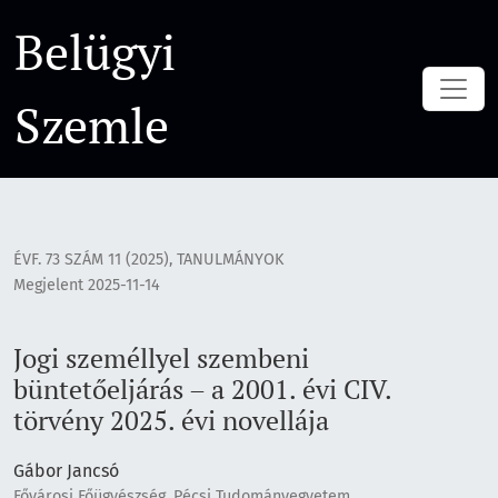
Jogi személlyel szembeni büntetőeljárás – a 2001. évi CIV. tö
Belügyi
Szemle
ÉVF. 73 SZÁM 11 (2025)
,
TANULMÁNYOK
Megjelent 2025-11-14
Jogi személlyel szembeni
büntetőeljárás – a 2001. évi CIV.
törvény 2025. évi novellája
Gábor Jancsó
Fővárosi Főügyészség, Pécsi Tudományegyetem