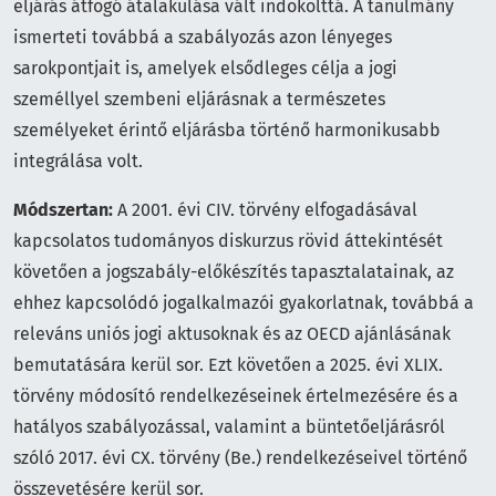
eljárás átfogó átalakulása vált indokolttá. A tanulmány
ismerteti továbbá a szabályozás azon lényeges
sarokpontjait is, amelyek elsődleges célja a jogi
személlyel szembeni eljárásnak a természetes
személyeket érintő eljárásba történő harmonikusabb
integrálása volt.
Módszertan:
A 2001. évi CIV. törvény elfogadásával
kapcsolatos tudományos diskurzus rövid áttekintését
követően a jogszabály-előkészítés tapasztalatainak, az
ehhez kapcsolódó jogalkalmazói gyakorlatnak, továbbá a
releváns uniós jogi aktusoknak és az OECD ajánlásának
bemutatására kerül sor. Ezt követően a 2025. évi XLIX.
törvény módosító rendelkezéseinek értelmezésére és a
hatályos szabályozással, valamint a büntetőeljárásról
szóló 2017. évi CX. törvény (Be.) rendelkezéseivel történő
összevetésére kerül sor.