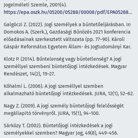
Jogelméleti Szemle, 2001(4).
https://epa.oszk.hu/05200/05288/00008/pdf/EPA05288_jogelmeleti_szemle_2001_4_03.pdf
Galgóczi Z. (2022). Jogi személyek a büntetőeljárásban. In
Domokos A. (Szerk.), Gazdasági Bűnözés 2021 konferencia
előadásainak szerkesztett változata (pp. 77–90). Károli
Gáspár Református Egyetem Állam- és Jogtudományi Kar.
Klotz P. (2014). Bűntelenség vagy büntetlenség? A jogi
személlyel szembeni büntetőjogi intézkedések. Magyar
Rendészet, 14(2), 19–27.
Kőhalmi L. (2006). A jogi személlyel szemben
alkalmazható büntetőjogi intézkedések. JURA, 12(1), 52–62.
Nagy Z. (2009). A jogi személy büntetőjogi felelősségét
megállapító törvényről. JURA, 15(1), 94–100.
Sárközy T. (2002). Büntetőjogi intézkedések a jogi
személyekkel szemben? Magyar Jog, 49(8), 449–456.