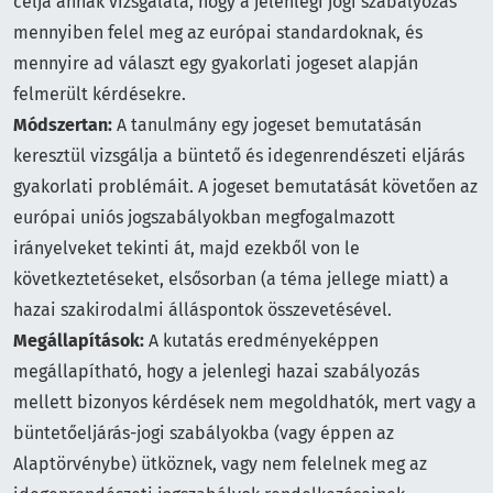
célja annak vizsgálata, hogy a jelenlegi jogi szabályozás
mennyiben felel meg az európai standardoknak, és
mennyire ad választ egy gyakorlati jogeset alapján
felmerült kérdésekre.
Módszertan:
A tanulmány egy jogeset bemutatásán
keresztül vizsgálja a büntető és idegenrendészeti eljárás
gyakorlati problémáit. A jogeset bemutatását követően az
európai uniós jogszabályokban megfogalmazott
irányelveket tekinti át, majd ezekből von le
következtetéseket, elsősorban (a téma jellege miatt) a
hazai szakirodalmi álláspontok összevetésével.
Megállapítások:
A kutatás eredményeképpen
megállapítható, hogy a jelenlegi hazai szabályozás
mellett bizonyos kérdések nem megoldhatók, mert vagy a
büntetőeljárás-jogi szabályokba (vagy éppen az
Alaptörvénybe) ütköznek, vagy nem felelnek meg az