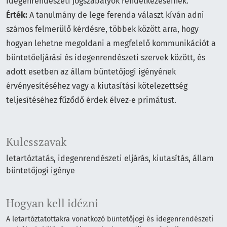
idegenrendészeti jogszabályok rendelkezéseinek.
Érték:
A tanulmány de lege ferenda választ kíván adni
számos felmerülő kérdésre, többek között arra, hogy
hogyan lehetne megoldani a megfelelő kommunikációt a
büntetőeljárási és idegenrendészeti szervek között, és
adott esetben az állam büntetőjogi igényének
érvényesítéséhez vagy a kiutasítási kötelezettség
teljesítéséhez fűződő érdek élvez-e primátust.
Kulcsszavak
letartóztatás
idegenrendészeti eljárás
kiutasítás
állam
büntetőjogi igénye
Hogyan kell idézni
A letartóztatottakra vonatkozó büntetőjogi és idegenrendészeti