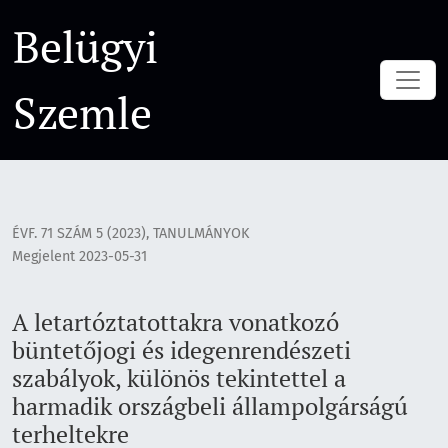
A letartóztatottakra vonatkozó büntetőjogi és idegenrendés
Belügyi
Szemle
ÉVF. 71 SZÁM 5 (2023)
,
TANULMÁNYOK
Megjelent 2023-05-31
A letartóztatottakra vonatkozó
büntetőjogi és idegenrendészeti
szabályok, különös tekintettel a
harmadik országbeli állampolgárságú
terheltekre