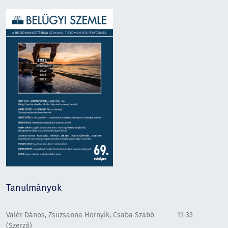
Tanulmányok
Valér Dános, Zsuzsanna Hornyik, Csaba Szabó
11-33
(Szerző)