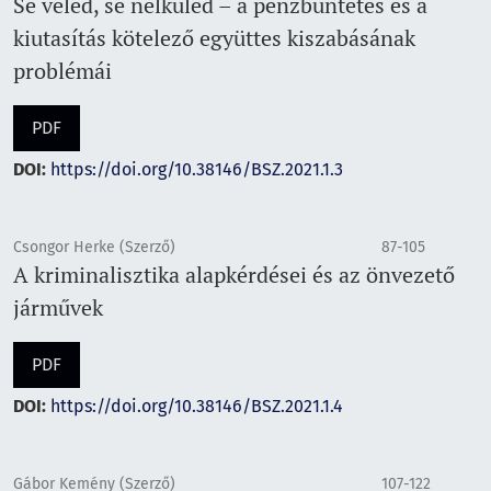
Se veled, se nélküled – a pénzbüntetés és a
kiutasítás kötelező együttes kiszabásának
problémái
PDF
DOI:
https://doi.org/10.38146/BSZ.2021.1.3
Csongor Herke (Szerző)
87-105
A kriminalisztika alapkérdései és az önvezető
járművek
PDF
DOI:
https://doi.org/10.38146/BSZ.2021.1.4
Gábor Kemény (Szerző)
107-122