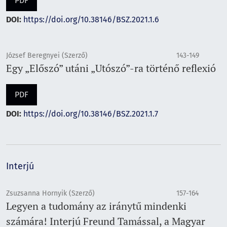
PDF
DOI:
https://doi.org/10.38146/BSZ.2021.1.6
József Beregnyei (Szerző)
143-149
Egy „Előszó” utáni „Utószó”-ra történő reflexió
PDF
DOI:
https://doi.org/10.38146/BSZ.2021.1.7
Interjú
Zsuzsanna Hornyik (Szerző)
157-164
Legyen a tudomány az iránytű mindenki
számára! Interjú Freund Tamással, a Magyar