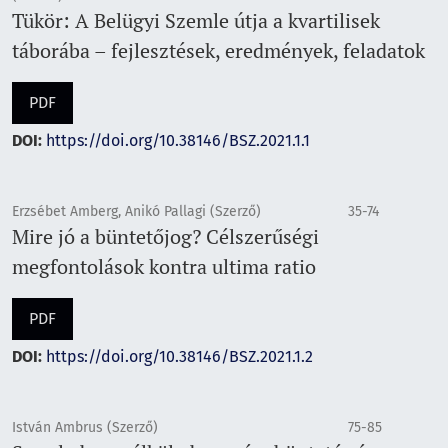
Tükör: A Belügyi Szemle útja a kvartilisek
táborába – fejlesztések, eredmények, feladatok
PDF
DOI:
https://doi.org/10.38146/BSZ.2021.1.1
Erzsébet Amberg, Anikó Pallagi (Szerző)
35-74
Mire jó a büntetőjog? Célszerűségi
megfontolások kontra ultima ratio
PDF
DOI:
https://doi.org/10.38146/BSZ.2021.1.2
István Ambrus (Szerző)
75-85