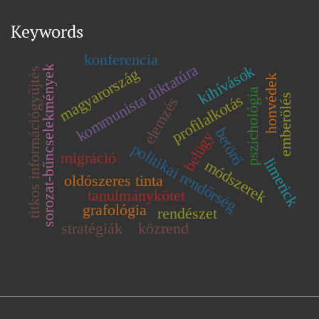
Keywords
konferencia
kommunista diktatúra
kihívások
sorozat-bűncselekmények
magyarország
titkos információgyűjtés
honvédek
pszichológia
profilalkotás
emberölés
elemzés
betörő
belügy
politikai rendőrség
migráció
limerick
módszerek
oldószeres tinta
tanulmánykötet
grafológia
rendészet
stratégiák
közrend