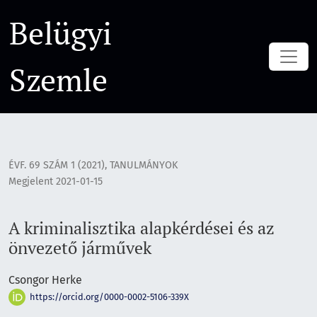
A kriminalisztika alapkérdései és az önvezető járművek
Belügyi
Szemle
ÉVF. 69 SZÁM 1 (2021)
,
TANULMÁNYOK
Megjelent 2021-01-15
A kriminalisztika alapkérdései és az
önvezető járművek
Csongor Herke
https://orcid.org/0000-0002-5106-339X