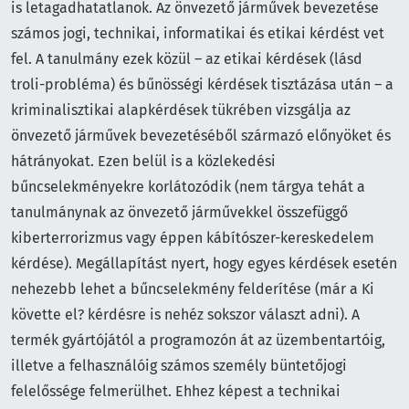
is letagadhatatlanok. Az önvezető járművek bevezetése
számos jogi, technikai, informatikai és etikai kérdést vet
fel. A tanulmány ezek közül – az etikai kérdések (lásd
troli-probléma) és bűnösségi kérdések tisztázása után – a
kriminalisztikai alapkérdések tükrében vizsgálja az
önvezető járművek bevezetéséből származó előnyöket és
hátrányokat. Ezen belül is a közlekedési
bűncselekményekre korlátozódik (nem tárgya tehát a
tanulmánynak az önvezető járművekkel összefüggő
kiberterrorizmus vagy éppen kábítószer-kereskedelem
kérdése). Megállapítást nyert, hogy egyes kérdések esetén
nehezebb lehet a bűncselekmény felderítése (már a Ki
követte el? kérdésre is nehéz sokszor választ adni). A
termék gyártójától a programozón át az üzembentartóig,
illetve a felhasználóig számos személy büntetőjogi
felelőssége felmerülhet. Ehhez képest a technikai