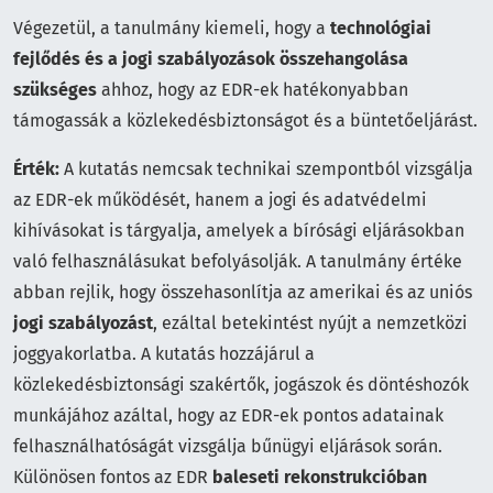
Végezetül, a tanulmány kiemeli, hogy a
technológiai
fejlődés és a jogi szabályozások összehangolása
szükséges
ahhoz, hogy az EDR-ek hatékonyabban
támogassák a közlekedésbiztonságot és a büntetőeljárást.
Érték:
A kutatás nemcsak technikai szempontból vizsgálja
az EDR-ek működését, hanem a jogi és adatvédelmi
kihívásokat is tárgyalja, amelyek a bírósági eljárásokban
való felhasználásukat befolyásolják. A tanulmány értéke
abban rejlik, hogy összehasonlítja az amerikai és az uniós
jogi szabályozást
, ezáltal betekintést nyújt a nemzetközi
joggyakorlatba. A kutatás hozzájárul a
közlekedésbiztonsági szakértők, jogászok és döntéshozók
munkájához azáltal, hogy az EDR-ek pontos adatainak
felhasználhatóságát vizsgálja bűnügyi eljárások során.
Különösen fontos az EDR
baleseti rekonstrukcióban