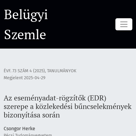
Az eseményadat-rögzítők (EDR) szerepe a közlekedési bűnc
Belügyi
Szemle
ÉVF. 73 SZÁM 4 (2025)
,
TANULMÁNYOK
Megjelent 2025-04-29
Az eseményadat-rögzítők (EDR)
szerepe a közlekedési bűncselekmények
bizonyítása során
Csongor Herke
Pécsi Tudományegyetem