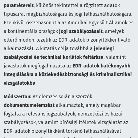
paramétereit
, különös tekintettel a rögzített adatok
típusaira, megbízhatóságára és jogi felhasználhatóságára.
Ezenkívül összehasonlítja az Amerikai Egyesült Államok és
a kontinentális országok
jogi szabályozásait
, amelyek
eltérő módon kezelik az EDR-adatok bizonyítékként való
alkalmazását. A kutatás célja továbbá a
jelenlegi
szabályozási és technikai korlátok feltárása
, valamint
javaslatok megfogalmazása az
EDR-adatok hatékonyabb
integrálására a közlekedésbiztonsági és kriminalisztikai
vizsgálatokba
.
Módszertan:
Az elemzés során a szerzők
dokumentumelemzést
alkalmaztak, amely magában
foglalta a releváns jogszabályok, nemzetközi és hazai
szabályozások, valamint bírósági ítéletek vizsgálatát az
EDR-adatok bizonyítékként történő felhasználásával