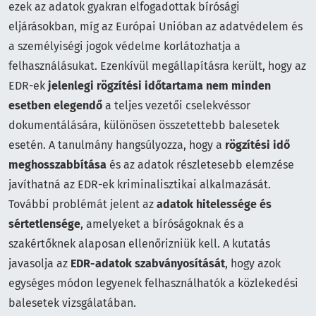
ezek az adatok gyakran elfogadottak bírósági
eljárásokban, míg az Európai Unióban az adatvédelem és
a személyiségi jogok védelme korlátozhatja a
felhasználásukat. Ezenkívül megállapításra került, hogy az
EDR-ek
jelenlegi rögzítési időtartama nem minden
esetben elegendő
a teljes vezetői cselekvéssor
dokumentálására, különösen összetettebb balesetek
esetén. A tanulmány hangsúlyozza, hogy a
rögzítési idő
meghosszabbítása
és az adatok részletesebb elemzése
javíthatná az EDR-ek kriminalisztikai alkalmazását.
További problémát jelent az
adatok hitelessége és
sértetlensége
, amelyeket a bíróságoknak és a
szakértőknek alaposan ellenőrizniük kell. A kutatás
javasolja az
EDR-adatok szabványosítását
, hogy azok
egységes módon legyenek felhasználhatók a közlekedési
balesetek vizsgálatában.