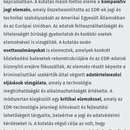
kapcsolatban. A kutatás másik fontos eleme a
komparatív
jogi elemzés
, amely összehasonlította az EDR-ek jogi és
technikai szabályozását az Amerikai Egyesült Államokban
és az Európai Unióban. Az adatok felhasználhatóságát és
hitelességét bírósági gyakorlatok és korábbi esetek
elemzésével is vizsgálták. A kutatás során
esettanulmányokat
is elemeztek, amelyek konkrét
közlekedési balesetek rekonstrukciójára és az EDR-adatok
bizonyító erejére fókuszáltak. Az elemzés részét képezte a
kriminalisztikai szakértők által végzett
adatértelmezési
eljárások vizsgálata
, amely a technológia
megbízhatóságát és alkalmazhatóságát értékelte. A
módszertan kiegészült egy
kritikai elemzéssel
, amely az
EDR-technológia jelenlegi kihívásait és fejlesztési
lehetőségeit tárgyalta, beleértve a jogi és adatvédelmi
kérdéseket is. A kutatás végső célja az volt, hogy