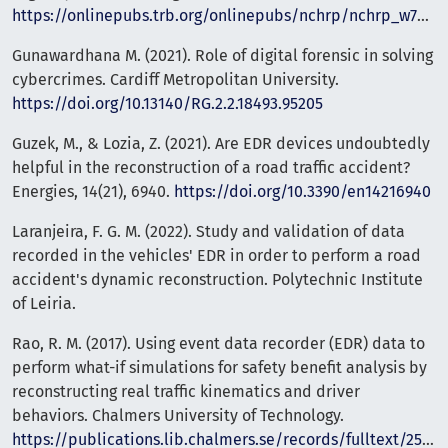
https://onlinepubs.trb.org/onlinepubs/nchrp/nchrp_w75.pdf
Gunawardhana M. (2021). Role of digital forensic in solving
cybercrimes. Cardiff Metropolitan University.
https://doi.org/10.13140/RG.2.2.18493.95205
Guzek, M., & Lozia, Z. (2021). Are EDR devices undoubtedly
helpful in the reconstruction of a road traffic accident?
Energies, 14(21), 6940.
https://doi.org/10.3390/en14216940
Laranjeira, F. G. M. (2022). Study and validation of data
recorded in the vehicles' EDR in order to perform a road
accident's dynamic reconstruction. Polytechnic Institute
of Leiria.
Rao, R. M. (2017). Using event data recorder (EDR) data to
perform what-if simulations for safety benefit analysis by
reconstructing real traffic kinematics and driver
behaviors. Chalmers University of Technology.
https://publications.lib.chalmers.se/records/fulltext/250499/250499.pdf