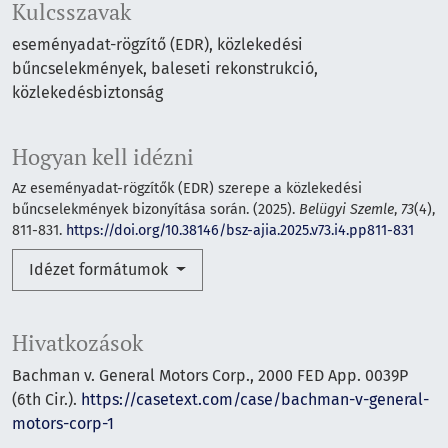
Kulcsszavak
eseményadat-rögzítő (EDR), közlekedési
bűncselekmények, baleseti rekonstrukció,
közlekedésbiztonság
Hogyan kell idézni
Az eseményadat-rögzítők (EDR) szerepe a közlekedési
bűncselekmények bizonyítása során. (2025).
Belügyi Szemle
,
73
(4),
811-831.
https://doi.org/10.38146/bsz-ajia.2025.v73.i4.pp811-831
Idézet formátumok
Hivatkozások
Bachman v. General Motors Corp., 2000 FED App. 0039P
(6th Cir.).
https://casetext.com/case/bachman-v-general-
motors-corp-1