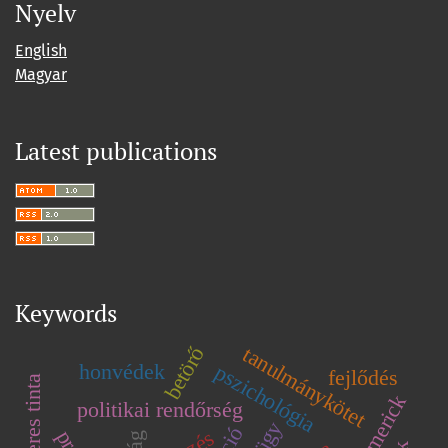
Nyelv
English
Magyar
Latest publications
Keywords
tanulmánykötet
betörő
pszichológia
honvédek
fejlődés
oldószeres tinta
limerick
politikai rendőrség