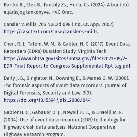
Bartkó R., Elek B., Fantoly Zs., Herke Cs. (2024). A büntető
eljárásjog tankönyve. HVG Orac.
Cansler v. Mills, 765 N.E.2d 698 (Ind. Ct. App. 2002).
https://casetext.com/case/cansler-v-mills
Chen, R. J., Tatem, W. M., & Gabler, H. C. (2017). Event Data
Recorders (EDRs) Duration Study. Virginia Tech.
https://www.nhtsa.gov/sites/nhtsa.gov/files/2023-05/2-
EDR-Final-Report-to-Congress-Supplemental-Rpt-tag.pdf
Daily J. S., Singleton N., Downing E., & Manes G. W. (2008).
The forensic aspects of event data recorders. Journal of
Digital Forensics, Security and Law, 3(3).
https://doi.org/10.15394/jdfsl.2008.1044
Gabler H. C., Gabauer D. J., Newell H. L., & O’Neill M. E.
(2004). Use of event data recorder (EDR) technology for
highway crash data analysis. National Cooperative
Highway Research Program.