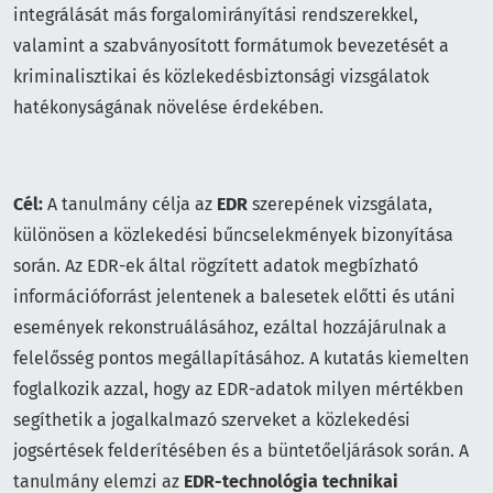
integrálását más forgalomirányítási rendszerekkel,
valamint a szabványosított formátumok bevezetését a
kriminalisztikai és közlekedésbiztonsági vizsgálatok
hatékonyságának növelése érdekében.
Cél:
A tanulmány célja az
EDR
szerepének vizsgálata,
különösen a közlekedési bűncselekmények bizonyítása
során. Az EDR-ek által rögzített adatok megbízható
információforrást jelentenek a balesetek előtti és utáni
események rekonstruálásához, ezáltal hozzájárulnak a
felelősség pontos megállapításához. A kutatás kiemelten
foglalkozik azzal, hogy az EDR-adatok milyen mértékben
segíthetik a jogalkalmazó szerveket a közlekedési
jogsértések felderítésében és a büntetőeljárások során. A
tanulmány elemzi az
EDR-technológia technikai