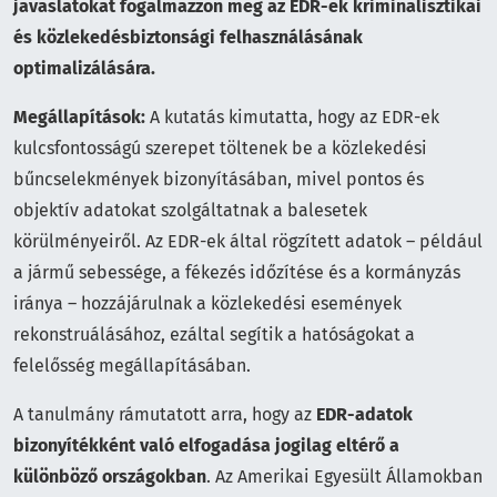
javaslatokat fogalmazzon meg az EDR-ek kriminalisztikai
és közlekedésbiztonsági felhasználásának
optimalizálására
.
Megállapítások:
A kutatás kimutatta, hogy az EDR-ek
kulcsfontosságú szerepet töltenek be a közlekedési
bűncselekmények bizonyításában, mivel pontos és
objektív adatokat szolgáltatnak a balesetek
körülményeiről. Az EDR-ek által rögzített adatok – például
a jármű sebessége, a fékezés időzítése és a kormányzás
iránya – hozzájárulnak a közlekedési események
rekonstruálásához, ezáltal segítik a hatóságokat a
felelősség megállapításában.
A tanulmány rámutatott arra, hogy az
EDR-adatok
bizonyítékként való elfogadása jogilag eltérő a
különböző országokban
.
Az Amerikai Egyesült Államokban