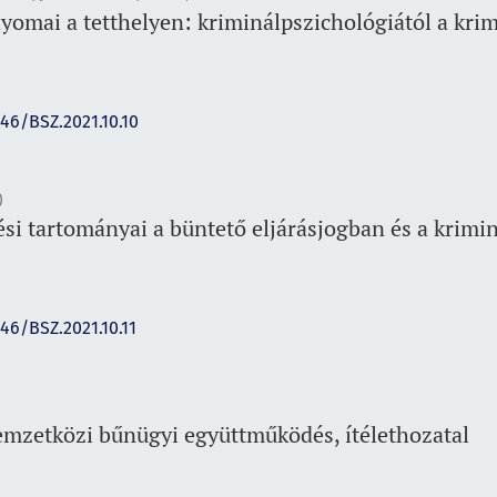
yomai a tetthelyen: kriminálpszichológiától a krim
146/BSZ.2021.10.10
)
ési tartományai a büntető eljárásjogban és a krimi
146/BSZ.2021.10.11
mzetközi bűnügyi együttműködés, ítélethozatal