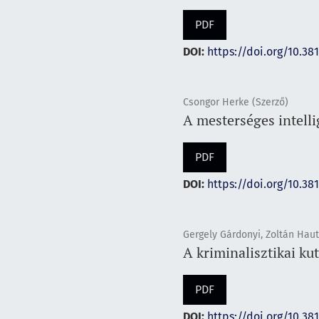
PDF
DOI:
https://doi.org/10.38
Csongor Herke (Szerző)
A mesterséges intelli
PDF
DOI:
https://doi.org/10.38
Gergely Gárdonyi, Zoltán Haut
A kriminalisztikai ku
PDF
DOI:
https://doi.org/10.38