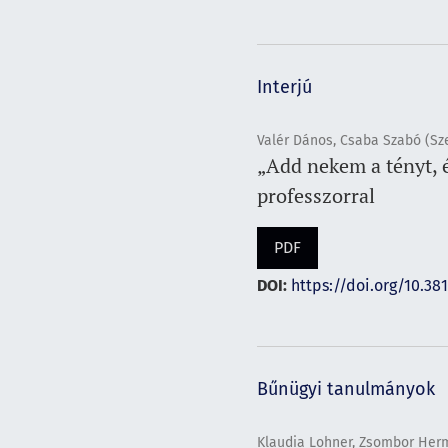
Interjú
Valér Dános, Csaba Szabó (Sz
„Add nekem a tényt, é
professzorral
PDF
DOI:
https://doi.org/10.38
Bűnügyi tanulmányok
Klaudia Lohner, Zsombor Herma