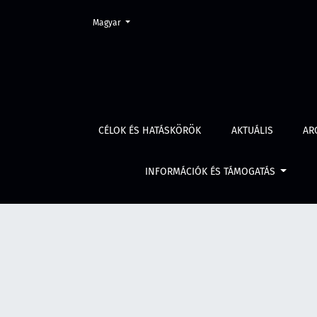
Change the language. The current language is:
Magyar
Évf. 69 szám 10 (2021)
CÉLOK ÉS HATÁSKÖRÖK
AKTUÁLIS
AR
INFORMÁCIÓK ÉS TÁMOGATÁS