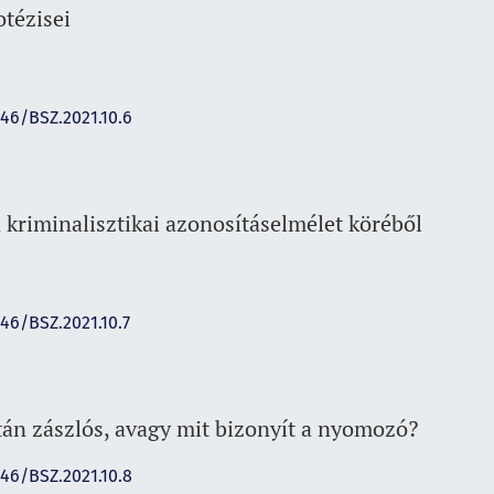
otézisei
146/BSZ.2021.10.6
kriminalisztikai azonosításelmélet köréből
146/BSZ.2021.10.7
tán zászlós, avagy mit bizonyít a nyomozó?
146/BSZ.2021.10.8