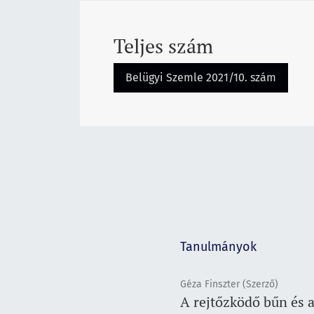
Teljes szám
Belügyi Szemle 2021/10. szám
Tanulmányok
Géza Finszter (Szerző)
A rejtőzködő bűn és 