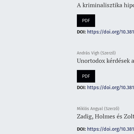
A kriminalisztika hip
PDF
DOI:
https://doi.org/10.38
András Vigh (Szerző)
Unortodox kérdések a 
PDF
DOI:
https://doi.org/10.38
Miklós Angyal (Szerző)
Zadig, Holmes és Zol
DOI:
https://doi.org/10.38