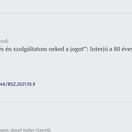
erző)
s én szolgáltatom neked a jogot”: Interjú a 80 év
146/BSZ.2021.10.9
nn, József Haller (Szerző)