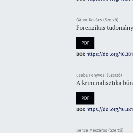
Gábor Kovács (Szerző)
Forenzikus tudomány
PDF
DOI:
https://doi.org/10.38
Csaba Fenyvesi (Szerző)
A kriminalisztika bű
PDF
DOI:
https://doi.org/10.38
Bence Mészáros (Szerző)