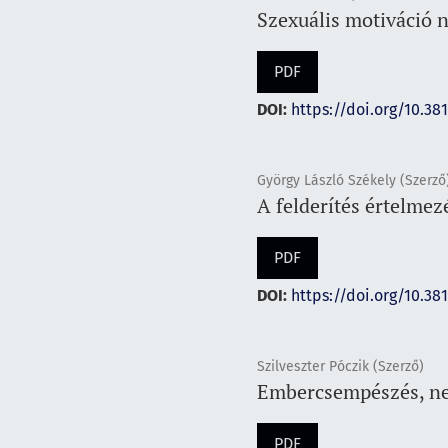
Szexuális motiváció n
PDF
DOI:
https://doi.org/10.38
György László Székely (Szerző
A felderítés értelmez
PDF
DOI:
https://doi.org/10.38
Szilveszter Póczik (Szerző)
Embercsempészés, ne
PDF