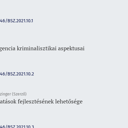
146/BSZ.2021.10.1
gencia kriminalisztikai aspektusai
146/BSZ.2021.10.2
zinger (Szerző)
tatások fejlesztésének lehetősége
146/BSZ.2021.10.3