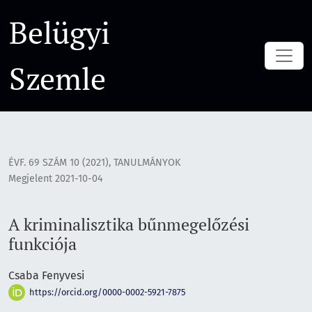
A kriminalisztika bűnmegelőzési funkciója
Belügyi
Szemle
ÉVF. 69 SZÁM 10 (2021)
,
TANULMÁNYOK
Megjelent 2021-10-04
A kriminalisztika bűnmegelőzési
funkciója
Csaba Fenyvesi
https://orcid.org/0000-0002-5921-7875