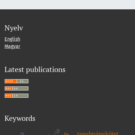
Nyelv
English
Magyar
Latest publications
Keywords
tanulmánykötet