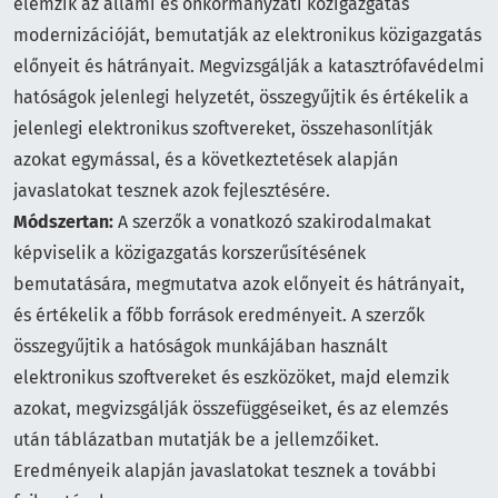
elemzik az állami és önkormányzati közigazgatás
modernizációját, bemutatják az elektronikus közigazgatás
előnyeit és hátrányait. Megvizsgálják a katasztrófavédelmi
hatóságok jelenlegi helyzetét, összegyűjtik és értékelik a
jelenlegi elektronikus szoftvereket, összehasonlítják
azokat egymással, és a következtetések alapján
javaslatokat tesznek azok fejlesztésére.
Módszertan:
A szerzők a vonatkozó szakirodalmakat
képviselik a közigazgatás korszerűsítésének
bemutatására, megmutatva azok előnyeit és hátrányait,
és értékelik a főbb források eredményeit. A szerzők
összegyűjtik a hatóságok munkájában használt
elektronikus szoftvereket és eszközöket, majd elemzik
azokat, megvizsgálják összefüggéseiket, és az elemzés
után táblázatban mutatják be a jellemzőiket.
Eredményeik alapján javaslatokat tesznek a további