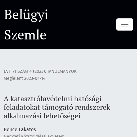
A katasztrófavédelmi hatósági feladatokat támogató rendsz
Belügyi
Szemle
ÉVF. 71 SZÁM 4 (2023)
,
TANULMÁNYOK
Megjelent 2023-04-14
A katasztrófavédelmi hatósági
feladatokat támogató rendszerek
alkalmazási lehetőségei
Bence Lakatos
Nemzeti Közszolgálati Egyetem