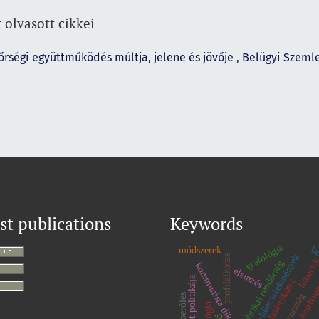
 olvasott cikkei
őrségi együttműködés múltja, jelene és jövője
,
Belügyi Szemle:
st publications
Keywords
grafológia
be
módszerek
sorozat-bűncselekmények
profilalkotás
limeric
politikai rendőrség
kommunista diktatúra
elemzés
konfere
a gyűlölet politikája
tanulmánykötet
magyarország
emberölés