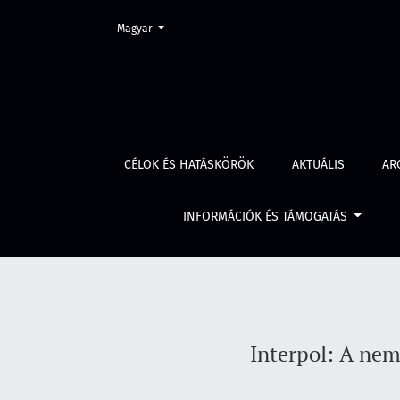
Change the language. The current language is:
Magyar
Interpol: A nemzetközi rendőrségi együttműkö
CÉLOK ÉS HATÁSKÖRÖK
AKTUÁLIS
AR
INFORMÁCIÓK ÉS TÁMOGATÁS
Interpol: A nem