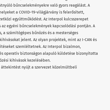
tnyúló bűncselekményekre való gyors reagálást. A
elyeket a COVID–19-világjárvány is felerősített,
etközi együttműködést. Az Interpol kulcsszerepet
 és az egyéni bűncselekmények kapcsolódási pontján. A
és, a számítógépes bűnözés és a mesterséges
kihívásokat jelent. Az olyan projektek, mint az I-CAN és
zítéseket szemléltetnek. Az Interpol bizalmon,
s operatív biztonságon alapuló küldetése bizonyította
zési kihívások kezelésében.
t áttekintést nyújt a szervezet közelmúltbeli