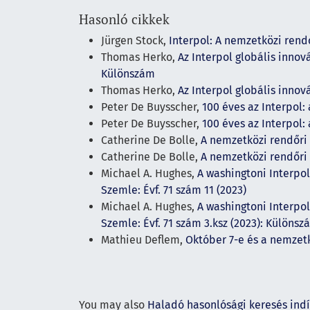
Hasonló cikkek
Jürgen Stock,
Interpol: A nemzetközi rend
Thomas Herko,
Az Interpol globális inn
Különszám
Thomas Herko,
Az Interpol globális inn
Peter De Buysscher,
100 éves az Interpol:
Peter De Buysscher,
100 éves az Interpol:
Catherine De Bolle,
A nemzetközi rendőri
Catherine De Bolle,
A nemzetközi rendőri
Michael A. Hughes,
A washingtoni Interpo
Szemle: Évf. 71 szám 11 (2023)
Michael A. Hughes,
A washingtoni Interpo
Szemle: Évf. 71 szám 3.ksz (2023): Különsz
Mathieu Deflem,
Október 7-e és a nemzet
You may also
Haladó hasonlósági keresés ind