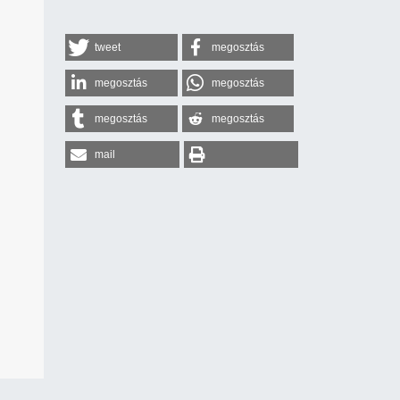
tweet
megosztás
megosztás
megosztás
megosztás
megosztás
mail