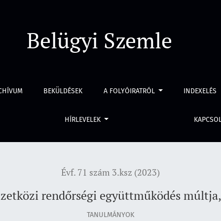
dés múltja, jelene és jövője
Belügyi Szemle
CHÍVUM
BEKÜLDÉSEK
A FOLYÓIRATRÓL
INDEXELÉS
HÍRLEVELEK
KAPCSO
Évf. 71 szám 3.ksz (2023)
zetközi rendőrségi együttműködés múltja, 
TANULMÁNYOK