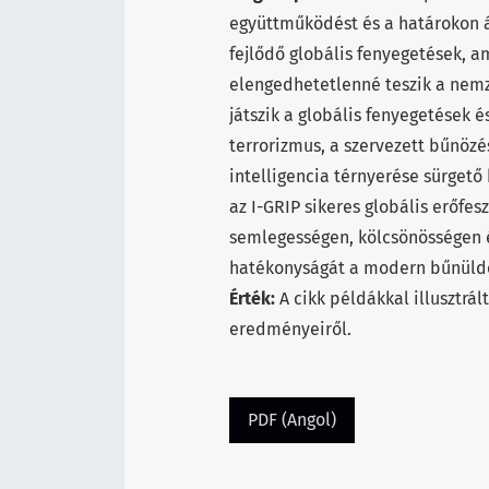
együttműködést és a határokon á
fejlődő globális fenyegetések, am
elengedhetetlenné teszik a nemz
játszik a globális fenyegetések
terrorizmus, a szervezett bűnöz
intelligencia térnyerése sürgető 
az I-GRIP sikeres globális erőfes
semlegességen, kölcsönösségen é
hatékonyságát a modern bűnüldö
Érték:
A cikk példákkal illusztrál
eredményeiről.
PDF (Angol)