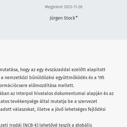
Megjelent 2023-11-26
+
Jürgen Stock
utatása, hogy az egy évszázaddal ezelőtt alapított
tt a nemzetközi bűnüldözési együttműködés és a 195
nformációcsere előmozdítása mellett.
ban az Interpol hivatalos dokumentumai alapján és az
atos tevékenysége által mutatja be a szervezet
adott válaszokat, illetve a jövő lehetséges fejlődési
eti Irodái (NCB-k) lehetővé teszik a globális