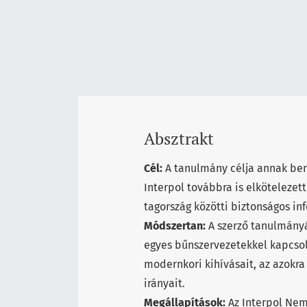
Absztrakt
Cél:
A tanulmány célja annak bem
Interpol továbbra is elköteleze
tagország közötti biztonságos i
Módszertan:
A szerző tanulmányá
egyes bűnszervezetekkel kapcsol
modernkori kihívásait, az azokra 
irányait.
Megállapítások:
Az Interpol Nemz