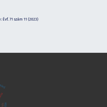
 Évf. 71 szám 11 (2023)
törő
k
ncia