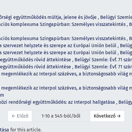
őrségi együttműködés múltja, jelene és jövője
,
Belügyi Szemle:
ovációs komplexuma Szingapúrban: Személyes visszatekintés
,
B
ovációs komplexuma Szingapúrban: Személyes visszatekintés
,
B
 a szervezet helyzete és szerepe az Európai Unión belül
,
Belüg
 a szervezet helyzete és szerepe az Európai Unión belül
,
Belüg
 együttműködés rövid áttekintése
,
Belügyi Szemle: Évf. 71 szá
 együttműködés rövid áttekintése
,
Belügyi Szemle: Évf. 71 szá
l megemlékezik az Interpol százéves, a biztonságosabb világ
l megemlékezik az Interpol százéves, a biztonságosabb világ
ám
közi rendőrségi együttműködés: az Interpol hallgatása
,
Belügy
←
Előző
1-10 a 545-ból/ből
Következő
→
ítása
for this article.