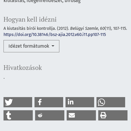
kiutasítás
idegenrendészet
bíróság
Hogyan kell idézni
A kiutasítás bírói kontrollja. (2012).
Belügyi Szemle
,
60
(11), 107-115.
https://doi.org/10.38146/bsz-ajia.2012.v60.i11.pp107-115
Idézet formátumok
Hivatkozások
.