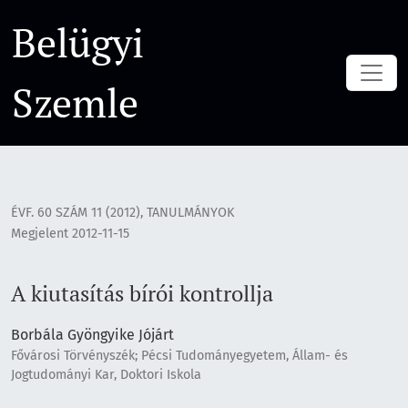
A kiutasítás bírói kontrollja
Belügyi
Szemle
ÉVF. 60 SZÁM 11 (2012)
,
TANULMÁNYOK
Megjelent 2012-11-15
A kiutasítás bírói kontrollja
Borbála Gyöngyike Jójárt
Fővárosi Törvényszék; Pécsi Tudományegyetem, Állam- és
Jogtudományi Kar, Doktori Iskola