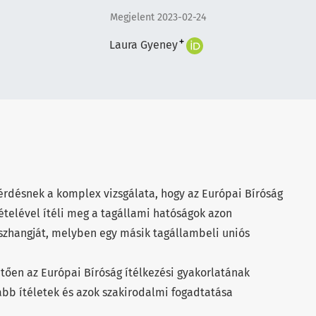
Megjelent 2023-02-24
+
Laura Gyeney
érdésnek a komplex vizsgálata, hogy az Európai Bíróság
elével ítéli meg a tagállami hatóságok azon
sszhangját, melyben egy másik tagállambeli uniós
ően az Európai Bíróság ítélkezési gyakorlatának
abb ítéletek és azok szakirodalmi fogadtatása