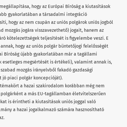
megállapítása, hogy az Európai Bíróság a kiutasítások
abb gyakorlatában a társadalmi integráció
íti, hogy az nem csupán az uniós polgárok uniós jogból
ad mozgás jogára visszavezethető) jogait, hanem az
áró kötelezettségek teljesítését is figyelembe veszi. E
annak, hogy az uniós polgár büntetőjogi felelősségét
pai Bíróság újabb gyakorlatában már a tagállami
 esetleges megsértését is értékeli), valamint annak is,
 a szabad mozgás irányelvből fakadó gazdasági
jó piaci polgár koncepcióját).
t témakört a hazai szakirodalom korábban még nem
s polgárként a más EU-tagállamban életvitelszerűen
t is érintheti a kiutasítások uniós joggal való
ulmány a hazai jogalkalmazó számára hasznosítható
az.