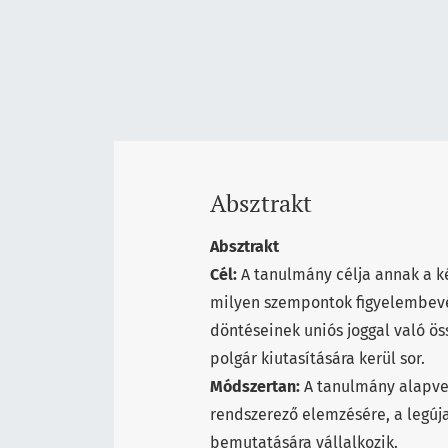
Absztrakt
Absztrakt
Cél:
A tanulmány célja annak a k
milyen szempontok figyelembevét
döntéseinek uniós joggal való ö
polgár kiutasítására kerül sor.
Módszertan:
A tanulmány alapvet
rendszerező elemzésére, a legúj
bemutatására vállalkozik.