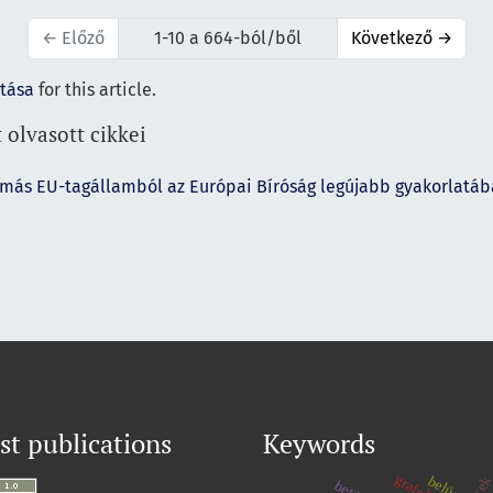
←
Előző
1-10 a 664-ból/ből
Következő
→
ítása
for this article.
 olvasott cikkei
 más EU-tagállamból az Európai Bíróság legújabb gyakorlatáb
st publications
Keywords
belügy