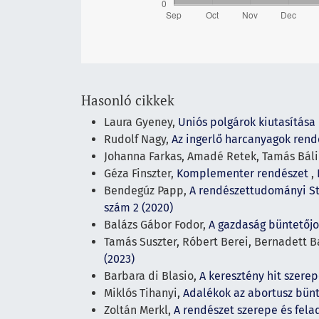
Hasonló cikkek
Laura Gyeney,
Uniós polgárok kiutasítása
Rudolf Nagy,
Az ingerlő harcanyagok ren
Johanna Farkas, Amadé Retek, Tamás Bálin
Géza Finszter,
Komplementer rendészet
,
Bendegúz Papp,
A rendészettudományi Sta
szám 2 (2020)
Balázs Gábor Fodor,
A gazdaság büntetőj
Tamás Suszter, Róbert Berei, Bernadett 
(2023)
Barbara di Blasio,
A keresztény hit szere
Miklós Tihanyi,
Adalékok az abortusz bün
Zoltán Merkl,
A rendészet szerepe és fel