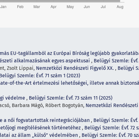
 más EU-tagállamból az Európai Bíróság legújabb gyakorlatáb
dészeti alkalmazásának egyes aspektusai
,
Belügyi Szemle: Évf.
t, Zsolt Lippai,
Nemzetközi Rendészeti Figyelő XX.
,
Belügyi S
Belügyi Szemle: Évf. 71 szám 1 (2023)
te-of-the-Art értelmezési lehetőségei, illetve annak biztons
ogi védelme
,
Belügyi Szemle: Évf. 73 szám 11 (2025)
Bacsó, Barbara Mágó, Róbert Bogotyán,
Nemzetközi Rendészeti 
pe a női fogvatartottak reintegrációjában
,
Belügyi Szemle: Évf.
tetőjogi megítélésének történetéhez
,
Belügyi Szemle: Évf. 72 
adatai az állam „külső” védelmében
,
Belügyi Szemle: Évf. 70 s