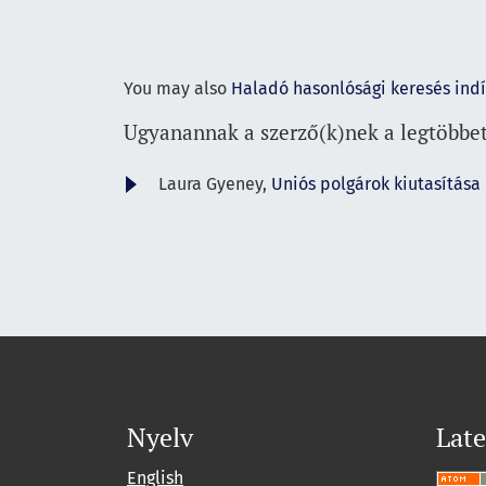
You may also
Haladó hasonlósági keresés ind
Ugyanannak a szerző(k)nek a legtöbbet
Laura Gyeney,
Uniós polgárok kiutasítása
Nyelv
Late
English