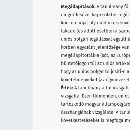
Megállapítások:
A tanulmány fő 
megítélésével kapcsolatos legúj
koncepcióját oly módon érvényes
fakadó (és adott esetben a szab
uniós polgári jogállással együtt j
körben egyaránt jelentősége van 
megállapították-e (sőt, az Euró
büntetőjogon túl az uniós értékek
hogy az uniós polgár teljesíti-e
követelményeket (az úgynevezett 
Érték:
A tanulmány által vizsgál
vizsgálta. Ezen túlmenően, unió
tartózkodó magyar állampolgároka
összhangjának vizsgálata. A tan
következtetéseket is megfogalm