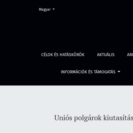
Change the language. The current language is:
Magyar
Uniós polgárok kiutasítása más EU-tagállambó
CÉLOK ÉS HATÁSKÖRÖK
AKTUÁLIS
AR
INFORMÁCIÓK ÉS TÁMOGATÁS
Uniós polgárok kiutasítá