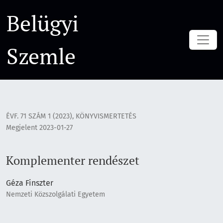
Komplementer rendészet
Belügyi
Szemle
ÉVF. 71 SZÁM 1 (2023)
,
KÖNYVISMERTETÉS
Megjelent 2023-01-27
Komplementer rendészet
Géza Finszter
Nemzeti Közszolgálati Egyetem