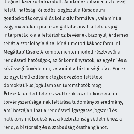
dogmatikára korlátozódott. Amikor azonban a biztonság
feletti hatósági őrködés kiegészül a társadalmi
gondoskodás egyéni és kollektív formáival, valamint a
vagyonvédelem piaci szolgáltatásaival, a tételes jog
interpretációja a feltáráshoz kevésnek bizonyul, érdemes
tehát a szociológia által kínált metodikákhoz fordulni.
Megállapítások:
A komplementer modell résztvevői a
rendészeti hatóságok, az önkormányzatok, az egyéni és a
közösségi önvédelem, valamint a biztonsági piac. Ennek
az együttműködésnek legkedvezőbb feltételei
demokratikus jogállamban teremthetők meg.
Érték:
A rendért felelős szektorok közötti kooperáció
törvényszerűségeinek feltárása tudományos eredmény,
ami hozzájárulhat a rendészeti igazgatás jogszerű és
hatékony működéséhez, a közbiztonság védelméhez, a
rend, a biztonság és a szabadság összhangjához.