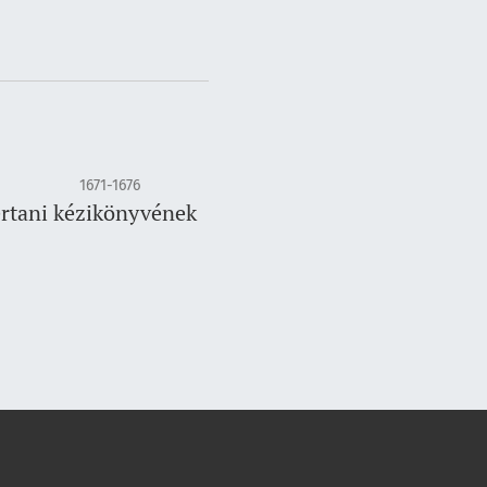
1671-1676
ertani kézikönyvének