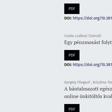
PDF
DOI:
https://doi.org/10.38
Csaba Ludányi (Szerző)
Egy pénzmosást folyt
PDF
DOI:
https://doi.org/10.38
Gergely Fliegauf , Krisztina Tö
A bántalmazott egész
online önkitöltős kval
PDF