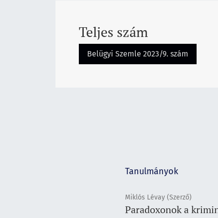
Teljes szám
Belügyi Szemle 2023/9. szám
Tanulmányok
Miklós Lévay (Szerző)
Paradoxonok a krimin