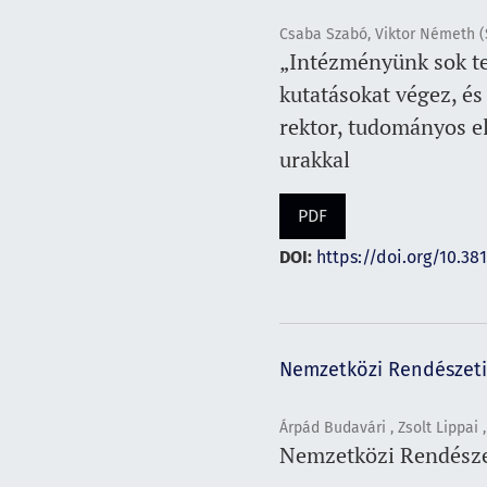
Csaba Szabó, Viktor Németh (
„Intézményünk sok te
kutatásokat végez, és
rektor, tudományos el
urakkal
PDF
DOI:
https://doi.org/10.38
Nemzetközi Rendészeti
Árpád Budavári , Zsolt Lippai 
Nemzetközi Rendészet