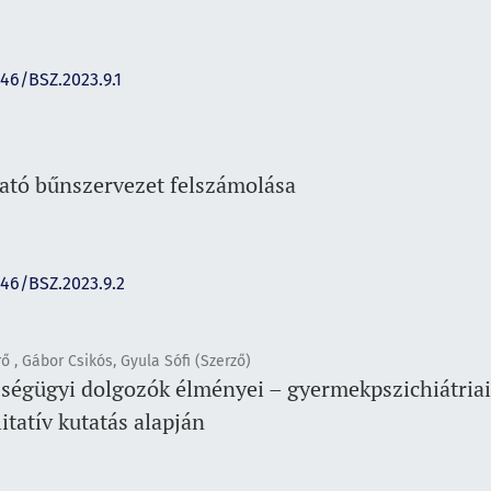
146/BSZ.2023.9.1
ató bűnszervezet felszámolása
146/BSZ.2023.9.2
rő , Gábor Csikós, Gyula Sófi (Szerző)
ségügyi dolgozók élményei – gyermekpszichiátriai
itatív kutatás alapján