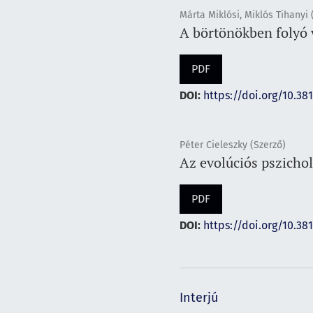
Márta Miklósi, Miklós Tihanyi 
A börtönökben folyó v
PDF
DOI:
https://doi.org/10.38
Péter Cieleszky (Szerző)
Az evolúciós pszicho
PDF
DOI:
https://doi.org/10.38
Interjú