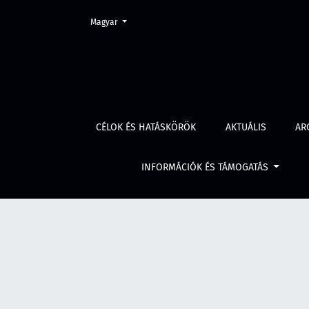
Change the language. The current language is:
Magyar
Évf. 71 szám 9 (2023)
CÉLOK ÉS HATÁSKÖRÖK
AKTUÁLIS
AR
INFORMÁCIÓK ÉS TÁMOGATÁS