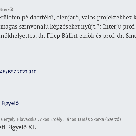
Szerző)
rületen példaértékű, élenjáró, valós projektekhez 
 magas színvonalú képzéseket nyújt.”: Interjú prof.
nökhelyettes, dr. Filep Bálint elnök és prof. dr. S
146/BSZ.2023.9.10
 Figyelő
, Gergely Hlavacska , Ákos Erdélyi, János Tamás Skorka (Szerző)
i Figyelő XI.