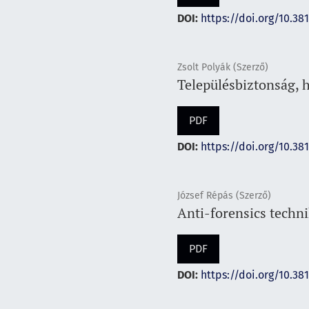
DOI:
https://doi.org/10.38
Zsolt Polyák (Szerző)
Településbiztonság, h
PDF
DOI:
https://doi.org/10.38
József Répás (Szerző)
Anti-forensics techn
PDF
DOI:
https://doi.org/10.38