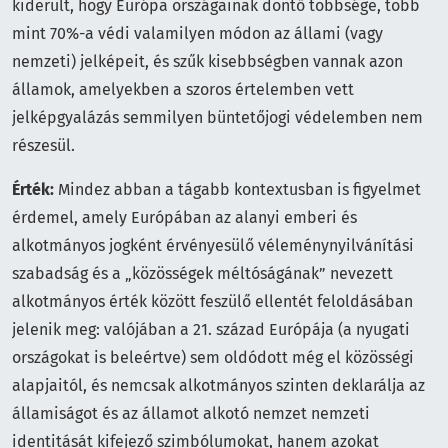
kiderült, hogy Európa országainak döntő többsége, több
mint 70%-a védi valamilyen módon az állami (vagy
nemzeti) jelképeit, és szűk kisebbségben vannak azon
államok, amelyekben a szoros értelemben vett
jelképgyalázás semmilyen büntetőjogi védelemben nem
részesül.
Érték:
Mindez abban a tágabb kontextusban is figyelmet
érdemel, amely Európában az alanyi emberi és
alkotmányos jogként érvényesülő véleménynyilvánítási
szabadság és a „közösségek méltóságának” nevezett
alkotmányos érték között feszülő ellentét feloldásában
jelenik meg: valójában a 21. század Európája (a nyugati
országokat is beleértve) sem oldódott még el közösségi
alapjaitól, és nemcsak alkotmányos szinten deklarálja az
államiságot és az államot alkotó nemzet nemzeti
identitását kifejező szimbólumokat, hanem azokat