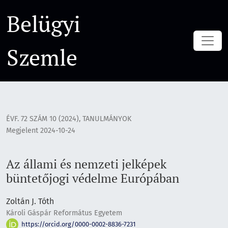
Az állami és nemzeti jelképek büntetőjogi védelme Európá
Belügyi
Szemle
ÉVF. 72 SZÁM 10 (2024)
,
TANULMÁNYOK
Megjelent 2024-10-24
Az állami és nemzeti jelképek
büntetőjogi védelme Európában
Zoltán J. Tóth
Károli Gáspár Református Egyetem
https://orcid.org/0000-0002-8836-7231