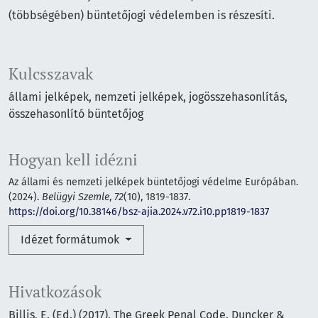
(többségében) büntetőjogi védelemben is részesíti.
Kulcsszavak
állami jelképek, nemzeti jelképek, jogösszehasonlítás,
összehasonlító büntetőjog
Hogyan kell idézni
Az állami és nemzeti jelképek büntetőjogi védelme Európában.
(2024).
Belügyi Szemle
,
72
(10), 1819-1837.
https://doi.org/10.38146/bsz-ajia.2024.v72.i10.pp1819-1837
Idézet formátumok
Hivatkozások
Billis, E. (Ed.) (2017). The Greek Penal Code. Duncker &