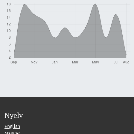
Nyelv
English
Magyar