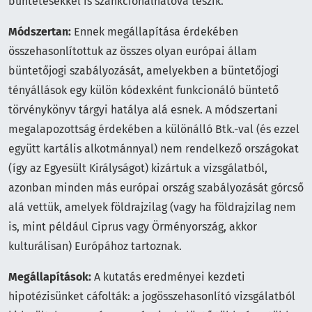
büntetésekkel is szankcionálhatóvá teszik.
Módszertan:
Ennek megállapítása érdekében
összehasonlítottuk az összes olyan európai állam
büntetőjogi szabályozását, amelyekben a büntetőjogi
tényállások egy külön kódexként funkcionáló büntető
törvénykönyv tárgyi hatálya alá esnek. A módszertani
megalapozottság érdekében a különálló Btk.-val (és ezzel
együtt kartális alkotmánnyal) nem rendelkező országokat
(így az Egyesült Királyságot) kizártuk a vizsgálatból,
azonban minden más európai ország szabályozását górcső
alá vettük, amelyek földrajzilag (vagy ha földrajzilag nem
is, mint például Ciprus vagy Örményország, akkor
kulturálisan) Európához tartoznak.
Megállapítások:
A kutatás eredményei kezdeti
hipotézisünket cáfolták: a jogösszehasonlító vizsgálatból