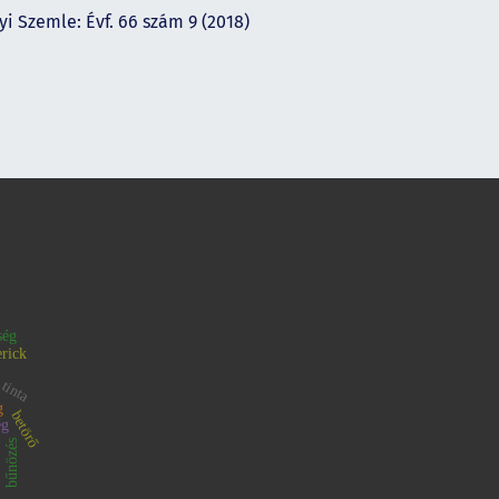
yi Szemle: Évf. 66 szám 9 (2018)
ség
 tinta
erick
g
betörő
ég
bűnözés