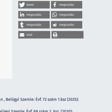
tweet
megosztás
megosztás
megosztás
megosztás
megosztás
mail
en
,
Belügyi Szemle: Évf. 73 szám 1.ksz (2025):
lügyi Szemle: Évf. 68 szám 2. ksz. (2020):