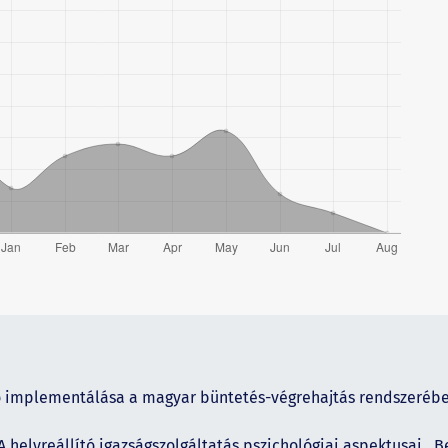
ó implementálása a magyar büntetés-végrehajtás rendszeréb
A helyreállító igazságszolgáltatás pszichológiai aspektusai
,
Be