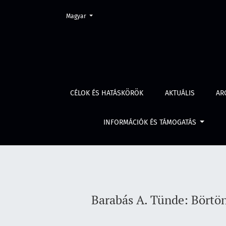
Change the language. The current language is:
Magyar
Barabás A. Tünde: Börtön helyett egyezség? 
CÉLOK ÉS HATÁSKÖRÖK
AKTUÁLIS
AR
INFORMÁCIÓK ÉS TÁMOGATÁS
Barabás A. Tünde: Börtön