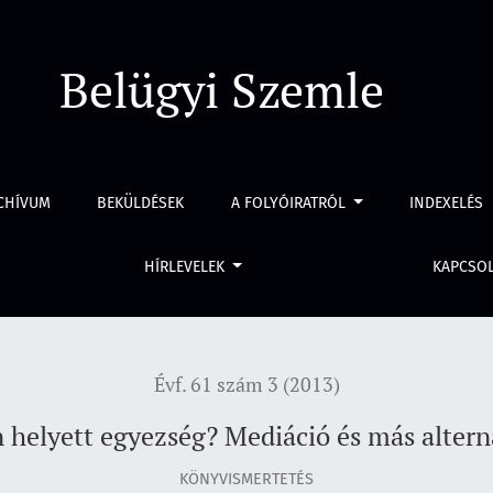
Mediáció és más alternatív szankciók Európában
Belügyi Szemle
CHÍVUM
BEKÜLDÉSEK
A FOLYÓIRATRÓL
INDEXELÉS
HÍRLEVELEK
KAPCSO
Évf. 61 szám 3 (2013)
 helyett egyezség? Mediáció és más alter
KÖNYVISMERTETÉS