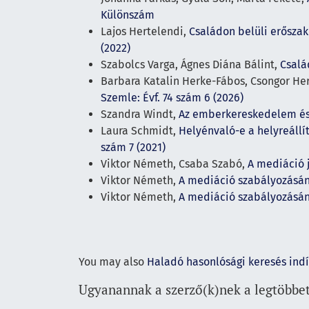
Különszám
Lajos Hertelendi,
Családon belüli erőszak
(2022)
Szabolcs Varga, Ágnes Diána Bálint,
Csalá
Barbara Katalin Herke-Fábos, Csongor He
Szemle: Évf. 74 szám 6 (2026)
Szandra Windt,
Az emberkereskedelem és 
Laura Schmidt,
Helyénvaló-e a helyreállí
szám 7 (2021)
Viktor Németh, Csaba Szabó,
A mediáció j
Viktor Németh,
A mediáció szabályozásá
Viktor Németh,
A mediáció szabályozásá
You may also
Haladó hasonlósági keresés ind
Ugyanannak a szerző(k)nek a legtöbbet