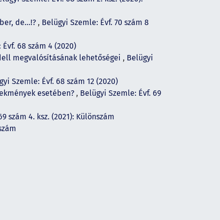
mber, de…!?
,
Belügyi Szemle: Évf. 70 szám 8
 Évf. 68 szám 4 (2020)
odell megvalósításának lehetőségei
,
Belügyi
gyi Szemle: Évf. 68 szám 12 (2020)
selekmények esetében?
,
Belügyi Szemle: Évf. 69
69 szám 4. ksz. (2021): Különszám
nszám