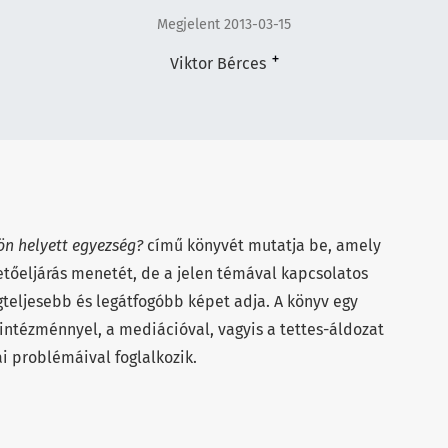
Megjelent 2013-03-15
+
Viktor Bérces
ön helyett egyezség?
című könyvét mutatja be, amely
ntetőeljárás menetét, de a jelen témával kapcsolatos
eljesebb és legátfogóbb képet adja. A könyv egy
intézménnyel, a mediációval, vagyis a tettes-áldozat
ai problémáival foglalkozik.