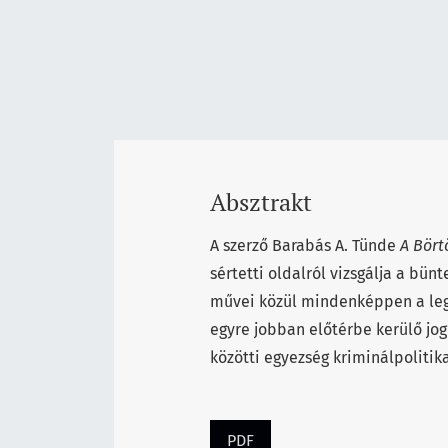
Absztrakt
A szerző Barabás A. Tünde
A Bört
sértetti oldalról vizsgálja a bü
művei közül mindenképpen a legt
egyre jobban előtérbe kerülő jog
közötti egyezség kriminálpolitik
PDF