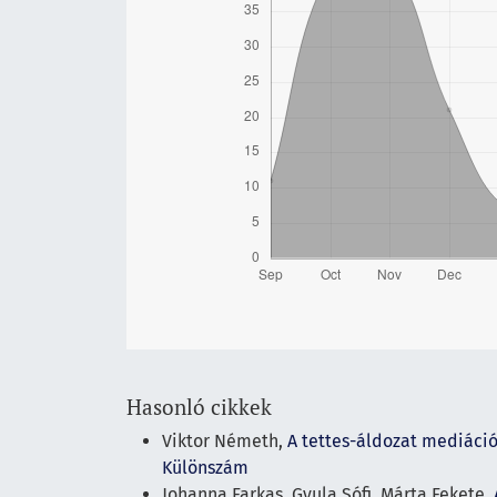
Hasonló cikkek
Viktor Németh,
A tettes-áldozat mediáci
Különszám
Johanna Farkas, Gyula Sófi, Márta Fekete,