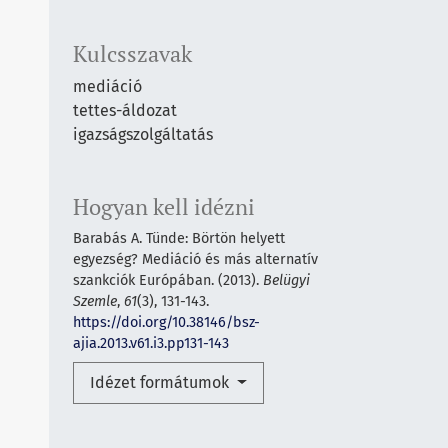
Kulcsszavak
mediáció
tettes-áldozat
igazságszolgáltatás
Hogyan kell idézni
Barabás A. Tünde: Börtön helyett
egyezség? Mediáció és más alternatív
szankciók Európában. (2013).
Belügyi
Szemle
,
61
(3), 131-143.
https://doi.org/10.38146/bsz-
ajia.2013.v61.i3.pp131-143
Idézet formátumok