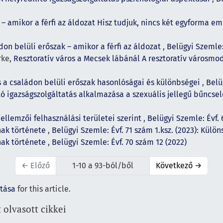
 – amikor a férfi az áldozat Hisz tudjuk, nincs két egyforma e
don belüli erőszak – amikor a férfi az áldozat
,
Belügyi Szemle:
rke,
Resztoratív város a Mecsek lábánál A resztoratív városm
a családon belüli erőszak hasonlóságai és különbségei
,
Belü
tó igazságszolgáltatás alkalmazása a szexuális jellegű bűnc
ellemzői felhasználási területei szerint
,
Belügyi Szemle: Évf. 
nak története
,
Belügyi Szemle: Évf. 71 szám 1.ksz. (2023): Külö
nak története
,
Belügyi Szemle: Évf. 70 szám 12 (2022)
←
Előző
1-10 a 93-ból/ből
Következő
→
ítása
for this article.
 olvasott cikkei