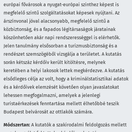
európai fővárosok a nyugat-európai szinthez képest is
megfelelő szintű szolgáltatásokat képesek nyújtani. Az
árszínvonal jóval alacsonyabb, megfelelő szintű a
közbiztonság, és a fapados légitársaságok járatainak
köszönhetően akár napi rendszerességgel is elérhetők.
Jelen tanulmány elsősorban a turizmusbiztonság és a
rendészet szemszögéből vizsgálja a területet. A kutatás
során kétszáz kérdőív került kitöltésre, melynek
keretében a helyi lakosok lettek megkérdezve. A kutatás
elsődleges célja az volt, hogy a kriminálstatisztikai adatok
és a kérdőívek elemzését követően olyan javaslatokat
lehessen megfogalmazni, amelyek a jelenlegi
turistaérkezések fenntartása mellett élhetőbbé teszik
Budapest belvárosát az ottlakók számára.
Módszertan:
A kutatók a szakirodalmi feldolgozás mellett