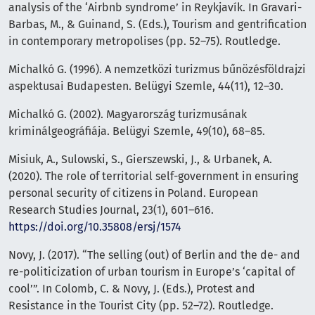
analysis of the ‘Airbnb syndrome’ in Reykjavík. In Gravari-
Barbas, M., & Guinand, S. (Eds.), Tourism and gentrification
in contemporary metropolises (pp. 52–75). Routledge.
Michalkó G. (1996). A nemzetközi turizmus bűnözésföldrajzi
aspektusai Budapesten. Belügyi Szemle, 44(11), 12–30.
Michalkó G. (2002). Magyarország turizmusának
kriminálgeográfiája. Belügyi Szemle, 49(10), 68–85.
Misiuk, A., Sulowski, S., Gierszewski, J., & Urbanek, A.
(2020). The role of territorial self-government in ensuring
personal security of citizens in Poland. European
Research Studies Journal, 23(1), 601–616.
https://doi.org/10.35808/ersj/1574
Novy, J. (2017). “The selling (out) of Berlin and the de- and
re-politicization of urban tourism in Europe’s ‘capital of
cool’”. In Colomb, C. & Novy, J. (Eds.), Protest and
Resistance in the Tourist City (pp. 52–72). Routledge.