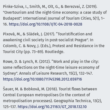
Pinke-Sziva, I., Smith, M., Olt, G., & Berezvai, Z. (2019).
"Overtourism and the night-time economy: a case study of
Budapest". International Journal of Tourism Cities, 5(1), 1–
16.
https://doi.org/10.1108/IJTC-04-2018-0028
Pixová, M., & Sládek, J. (2017). “Touristification and
awakening civil society in post-socialist Prague”. In
Colomb, C. & Novy, J. (Eds.), Protest and Resistance in the
Tourist City (pp. 73–89). Routledge.
Rowe, D. & Lynch, R. (2012). “Work and play in the city:
some reflections on the night-time leisure economy of
Sydney”. Annals of Leisure Research, 15(2), 132–147.
https://doi.org/10.1080/11745398.2012.659716
Šauer, M. & Bobková, M. (2018). Tourist flows between
Central European metropolises (in the context of
metropolisation processes). Geographia Technica, 13(2),
125–137.
https://doi.org/10.21163/GT_2018.132.10