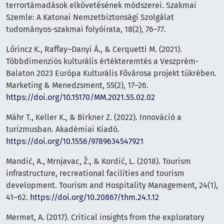
terrortámadások elkövetésének módszerei. Szakmai
Szemle: A Katonai Nemzetbiztonsági Szolgálat
tudományos-szakmai folyóirata, 18(2), 76–77.
Lőrincz K., Raffay–Danyi Á., & Cerquetti M. (2021).
Többdimenziós kulturális értékteremtés a Veszprém-
Balaton 2023 Európa Kulturális Fővárosa projekt tükrében.
Marketing & Menedzsment, 55(2), 17–26.
https://doi.org/10.15170/MM.2021.55.02.02
Máhr T., Keller K., & Birkner Z. (2022). Innováció a
turizmusban. Akadémiai Kiadó.
https://doi.org/10.1556/9789634547921
Mandić, A., Mrnjavac, Ž., & Kordić, L. (2018). Tourism
infrastructure, recreational facilities and tourism
development. Tourism and Hospitality Management, 24(1),
41–62.
https://doi.org/10.20867/thm.24.1.12
Mermet, A. (2017). Critical insights from the exploratory