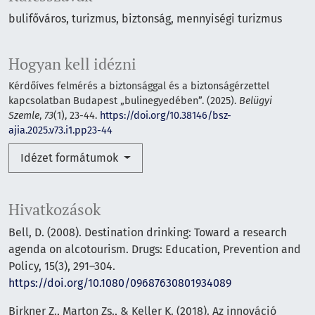
bulifőváros, turizmus, biztonság, mennyiségi turizmus
Hogyan kell idézni
Kérdőíves felmérés a biztonsággal és a biztonságérzettel
kapcsolatban Budapest „bulinegyedében”. (2025).
Belügyi
Szemle
,
73
(1), 23-44.
https://doi.org/10.38146/bsz-
ajia.2025.v73.i1.pp23-44
Idézet formátumok
Hivatkozások
Bell, D. (2008). Destination drinking: Toward a research
agenda on alcotourism. Drugs: Education, Prevention and
Policy, 15(3), 291–304.
https://doi.org/10.1080/09687630801934089
Birkner Z., Marton Zs., & Keller K. (2018). Az innováció