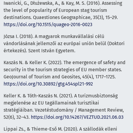
Iwanicki, G., Dłużewska, A., & Kay, M. S. (2016). Assessing
the level of popularity of European stag tourism
destinations. Quaestiones Geographicae, 35(3), 15–29.
https://doi.org/10.1515/quageo-2016-0023
Józsa I. (2018). A magyarok munkavállalási célú
vándorlásának jellemzői az európai unión belül (Doktori
értekezés). Szent István Egyetem.
Kaszás N. & Keller K. (2022). The emergence of safety and
security in the tourism strategies of EU member states.
GeoJournal of Tourism and Geosites, 45(4), 1717–1725.
https://doi.org/10.30892/gtg.454spl21-992
Keller K. & Tóth-Kaszás N. (2021). A turizmusbiztonság
megjelenése az EU tagállamainak turisztikai
stratégiáiban. Vezetéstudomány / Management Review,
52(6), 32–43.
https://doi.org/10.14267/VEZTUD.2021.06.03
Lippai Zs., & Thieme-Eső M. (2020). A szállodák elleni