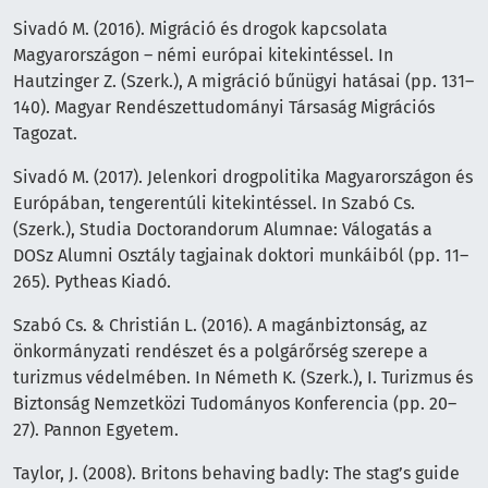
Sivadó M. (2016). Migráció és drogok kapcsolata
Magyarországon – némi európai kitekintéssel. In
Hautzinger Z. (Szerk.), A migráció bűnügyi hatásai (pp. 131–
140). Magyar Rendészettudományi Társaság Migrációs
Tagozat.
Sivadó M. (2017). Jelenkori drogpolitika Magyarországon és
Európában, tengerentúli kitekintéssel. In Szabó Cs.
(Szerk.), Studia Doctorandorum Alumnae: Válogatás a
DOSz Alumni Osztály tagjainak doktori munkáiból (pp. 11–
265). Pytheas Kiadó.
Szabó Cs. & Christián L. (2016). A magánbiztonság, az
önkormányzati rendészet és a polgárőrség szerepe a
turizmus védelmében. In Németh K. (Szerk.), I. Turizmus és
Biztonság Nemzetközi Tudományos Konferencia (pp. 20–
27). Pannon Egyetem.
Taylor, J. (2008). Britons behaving badly: The stag’s guide