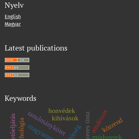
Nyelv
English
Magyar
Latest publications
Keywords
honvédek
rendészet
tanulmánykötet
oldószeres tinta
büntetőeljárás
kihívások
közrend
pszichológia
magyarország
módszerek