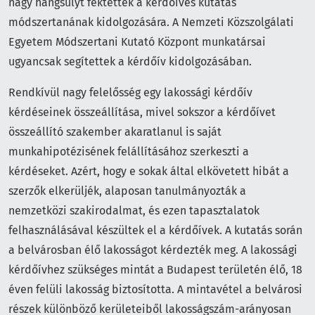
nagy hangsúlyt fektettek a kérdőíves kutatás
módszertanának kidolgozására. A Nemzeti Közszolgálati
Egyetem Módszertani Kutató Központ munkatársai
ugyancsak segítettek a kérdőív kidolgozásában.
Rendkívül nagy felelősség egy lakossági kérdőív
kérdéseinek összeállítása, mivel sokszor a kérdőívet
összeállító szakember akaratlanul is saját
munkahipotézisének felállításához szerkeszti a
kérdéseket. Azért, hogy e sokak által elkövetett hibát a
szerzők elkerüljék, alaposan tanulmányozták a
nemzetközi szakirodalmat, és ezen tapasztalatok
felhasználásával készültek el a kérdőívek. A kutatás során
a belvárosban élő lakosságot kérdezték meg. A lakossági
kérdőívhez szükséges mintát a Budapest területén élő, 18
éven felüli lakosság biztosította. A mintavétel a belvárosi
részek különböző kerületeiből lakosságszám-arányosan