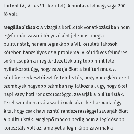
történt (V., VI. és VII. kerület). A mintavétel nagysága 200
fő volt.
Megállapítások:
A vizsgált kerületek vonatkozásában nem
egyformán zavaró tényezőként jelennek meg a
bulituristák, hanem leginkább a VII. kerületi lakosok
körében hangsúlyos ez a probléma. A kérdőíves felmérés
során csupán a megkérdezettek alig több mint fele
nyilatkozott úgy, hogy zavarja őket a buliturizmus. A
kérdőív szerkesztői azt feltételezték, hogy a megkérdezett
személyek nagyobb számban nyilatkoznak úgy, hogy őket
napi vagy heti rendszerességgel zavarják a bulituristák.
Ezzel szemben a válaszadóknak közel kétharmada úgy
érzi, hogy csak havi szintű rendszerességgel zavarják őket
a bulituristák. Meglepő módon pedig nem a legidősebb
korosztály volt az, amelyet a leginkább zavarnak a