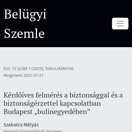
Kérdőíves felmérés a biztonsággal és a biztonságérzettel 
Belügyi
Szemle
ÉVF. 73 SZÁM 1 (2025)
,
TANULMÁNYOK
Megjelent 2025-01-21
Kérdőíves felmérés a biztonsággal és a
biztonságérzettel kapcsolatban
Budapest „bulinegyedében”
Szabolcs Mátyás
Nemzeti Közszolgálati Egyetem