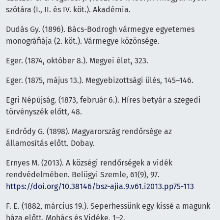
szótára (I., II. és IV. köt.). Akadémia.
Dudás Gy. (1896). Bács-Bodrogh vármegye egyetemes
monográfiája (2. köt.). Vármegye közönsége.
Eger. (1874, október 8.). Megyei élet, 323.
Eger. (1875, május 13.). Megyebizottsági ülés, 145–146.
Egri Népújság. (1873, február 6.). Híres betyár a szegedi
törvényszék előtt, 48.
Endrődy G. (1898). Magyarország rendőrsége az
államosítás előtt. Dobay.
Ernyes M. (2013). A községi rendőrségek a vidék
rendvédelmében. Belügyi Szemle, 61(9), 97.
https://doi.org/10.38146/bsz-ajia.9.v61.i2013.pp75-113
F. E. (1882, március 19.). Seperhessünk egy kissé a magunk
háza előtt. Mohács és Vidéke, 1–2.