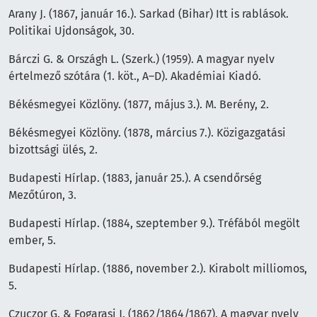
Arany J. (1867, január 16.). Sarkad (Bihar) Itt is rablások.
Politikai Ujdonságok, 30.
Bárczi G. & Országh L. (Szerk.) (1959). A magyar nyelv
értelmező szótára (1. köt., A–D). Akadémiai Kiadó.
Békésmegyei Közlöny. (1877, május 3.). M. Berény, 2.
Békésmegyei Közlöny. (1878, március 7.). Közigazgatási
bizottsági ülés, 2.
Budapesti Hírlap. (1883, január 25.). A csendőrség
Mezőtúron, 3.
Budapesti Hírlap. (1884, szeptember 9.). Tréfából megölt
ember, 5.
Budapesti Hírlap. (1886, november 2.). Kirabolt milliomos,
5.
Czuczor G. & Fogarasi J. (1862/1864/1867). A magyar nyelv