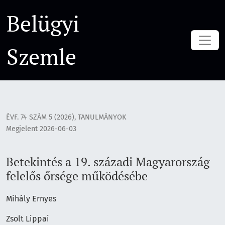
Betekintés a 19. századi Magyarország felelős őrsége műkö
Belügyi
Szemle
ÉVF. 74 SZÁM 5 (2026)
,
TANULMÁNYOK
Megjelent 2026-06-03
Betekintés a 19. századi Magyarország
felelős őrsége működésébe
Mihály Ernyes
Zsolt Lippai