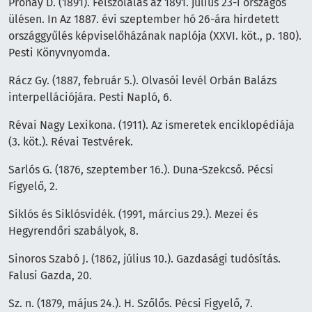
Prónay D. (1891). Felszólalás az 1891. július 23-i országos
ülésen. In Az 1887. évi szeptember hó 26-ára hirdetett
országgyűlés képviselőházának naplója (XXVI. köt., p. 180).
Pesti Könyvnyomda.
Rácz Gy. (1887, február 5.). Olvasói levél Orbán Balázs
interpellációjára. Pesti Napló, 6.
Révai Nagy Lexikona. (1911). Az ismeretek enciklopédiája
(3. köt.). Révai Testvérek.
Sarlós G. (1876, szeptember 16.). Duna-Szekcső. Pécsi
Figyelő, 2.
Siklós és Siklósvidék. (1991, március 29.). Mezei és
Hegyrendőri szabályok, 8.
Sinoros Szabó J. (1862, július 10.). Gazdasági tudósítás.
Falusi Gazda, 20.
Sz. n. (1879, május 24.). H. Szőlős. Pécsi Figyelő, 7.