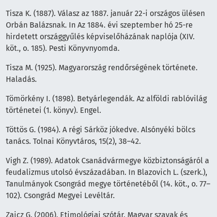
Tisza K. (1887). Válasz az 1887. január 22-i országos ülésen
Orbán Balázsnak. In Az 1884. évi szeptember hó 25-re
hirdetett országgyűlés képviselőházának naplója (XIV.
köt., o. 185). Pesti Könyvnyomda.
Tisza M. (1925). Magyarország rendőrségének története.
Haladás.
Tömörkény I. (1898). Betyárlegendák. Az alföldi rablóvilág
történetei (1. könyv). Engel.
Töttös G. (1984). A régi Sárköz jókedve. Alsónyéki bölcs
tanács. Tolnai Könyvtáros, 15(2), 38–42.
Vigh Z. (1989). Adatok Csanádvármegye közbiztonságáról a
feudalizmus utolsó évszázadában. In Blazovich L. (szerk.),
Tanulmányok Csongrád megye történetéből (14. köt., o. 77–
102). Csongrád Megyei Levéltár.
Zaicz G. (2006). Etimológiai szótár. Magyar szavak és