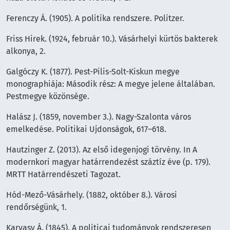
Ferenczy Á. (1905). A politika rendszere. Politzer.
Friss Hirek. (1924, február 10.). Vásárhelyi kürtös bakterek
alkonya, 2.
Galgóczy K. (1877). Pest-Pilis-Solt-Kiskun megye
monographiája: Második rész: A megye jelene általában.
Pestmegye közönsége.
Halász J. (1859, november 3.). Nagy-Szalonta város
emelkedése. Politikai Ujdonságok, 617–618.
Hautzinger Z. (2013). Az első idegenjogi törvény. In A
modernkori magyar határrendezést száztíz éve (p. 179).
MRTT Határrendészeti Tagozat.
Hód-Mező-Vásárhely. (1882, október 8.). Városi
rendőrségünk, 1.
Karvasy Á. (1845). A politicai tudományok rendszeresen