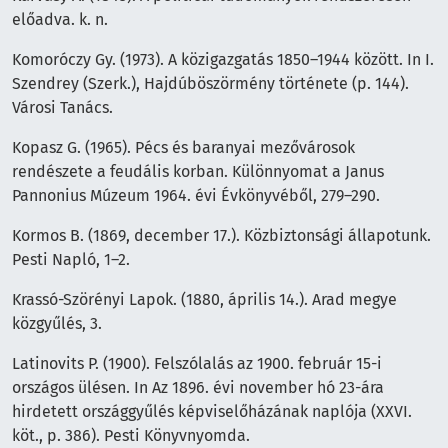
előadva. k. n.
Komoróczy Gy. (1973). A közigazgatás 1850–1944 között. In I.
Szendrey (Szerk.), Hajdúböszörmény története (p. 144).
Városi Tanács.
Kopasz G. (1965). Pécs és baranyai mezővárosok
rendészete a feudális korban. Különnyomat a Janus
Pannonius Múzeum 1964. évi Évkönyvéből, 279–290.
Kormos B. (1869, december 17.). Közbiztonsági állapotunk.
Pesti Napló, 1–2.
Krassó-Szörényi Lapok. (1880, április 14.). Arad megye
közgyűlés, 3.
Latinovits P. (1900). Felszólalás az 1900. február 15-i
országos ülésen. In Az 1896. évi november hó 23-ára
hirdetett országgyűlés képviselőházának naplója (XXVI.
köt., p. 386). Pesti Könyvnyomda.