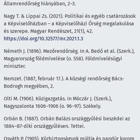
Államrendőrség hiányában, 2–3.
Nagy T. & Lippai Zs. (2021). Politikai és egyéb csatározások
a Képviselőházban – a Képviselőházi Őrség megalakulása
és szerepe. Magyar Rendészet, 21(1), 42.
https://doi.org/10.32577/mr.2021.1.3
Németh J. (1896). Mezőrendőrség. In A. Bedő et al. (Szerk.),
Magyarország földmívelése (o. 558). Földmívelésügyi
miniszter.
Nemzet. (1887, február 17.). A községi rendőrség Bács-
Bodrogh megyében, 2.
Olti M. (1906). Közigazgatás. In Móczár J. (Szerk.),
Nagyszalonta 1606–1906 (o. 96–97). Székely.
Orbán B. (1887). Orbán Balázs országgyűlési beszédei az
1884–87-diki országgyűlésen. Tettei.
Osváth P. (1905). Közbiztonságunk múltja és pandúr korom