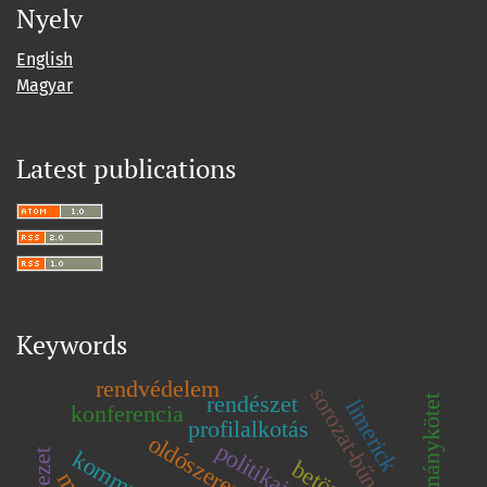
Nyelv
English
Magyar
Latest publications
Keywords
rendvédelem
rendészet
tanulmánykötet
limerick
konferencia
profilalkotás
oldószeres tinta
betörő