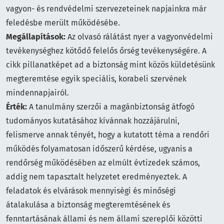
vagyon- és rendvédelmi szervezeteinek napjainkra már
feledésbe merült működésébe.
Megállapítások:
Az olvasó rálátást nyer a vagyonvédelmi
tevékenységhez kötődő felelős őrség tevékenységére. A
cikk pillanatképet ad a biztonság mint közös küldetésünk
megteremtése egyik speciális, korabeli szervének
mindennapjairól.
Érték:
A tanulmány szerzői a magánbiztonság átfogó
tudományos kutatásához kívánnak hozzájárulni,
felismerve annak tényét, hogy a kutatott téma a rendőri
működés folyamatosan időszerű kérdése, ugyanis a
rendőrség működésében az elmúlt évtizedek számos,
addig nem tapasztalt helyzetet eredményeztek. A
feladatok és elvárások mennyiségi és minőségi
átalakulása a biztonság megteremtésének és
fenntartásának állami és nem állami szereplői közötti