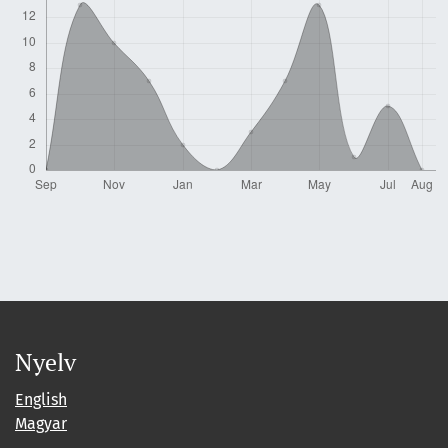
Nyelv
English
Magyar