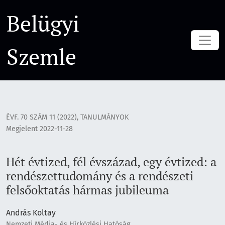
Hét évtized, fél évszázad, egy évtized: a rendészettudomán
Belügyi
Szemle
ÉVF. 70 SZÁM 11 (2022)
,
TANULMÁNYOK
Megjelent 2022-11-28
Hét évtized, fél évszázad, egy évtized: a
rendészettudomány és a rendészeti
felsőoktatás hármas jubileuma
András Koltay
Nemzeti Média- és Hírközlési Hatóság