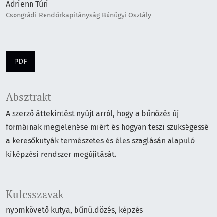
Adrienn Túri
Csongrádi Rendőrkapitányság Bűnügyi Osztály
PDF
Absztrakt
A szerző áttekintést nyújt arról, hogy a bűnözés új
formáinak megjelenése miért és hogyan teszi szükségessé
a keresőkutyák természetes és éles szaglásán alapuló
kiképzési rendszer megújítását.
Kulcsszavak
nyomkövető kutya
bűnüldözés
képzés