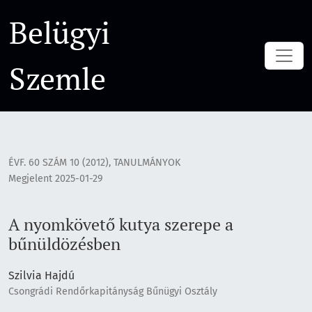
A nyomkövető kutya szerepe a bűnüldözésben
Belügyi
Szemle
ÉVF. 60 SZÁM 10 (2012)
,
TANULMÁNYOK
Megjelent 2025-01-29
A nyomkövető kutya szerepe a
bűnüldözésben
Szilvia Hajdú
Csongrádi Rendőrkapitányság Bűnügyi Osztály