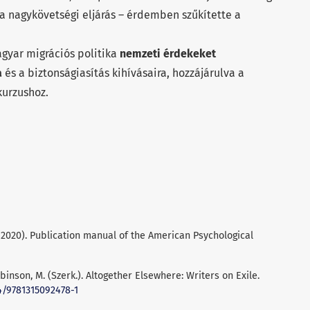
a nagykövetségi eljárás – érdemben szűkítette a
gyar migrációs politika
nemzeti érdekeket
a
és a biztonságiasítás kihívásaira, hozzájárulva a
kurzushoz.
(2020). Publication manual of the American Psychological
binson, M. (Szerk.). Altogether Elsewhere: Writers on Exile.
24/9781315092478-1