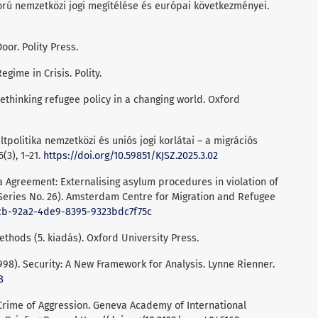
ború nemzetközi jogi megítélése és európai következményei.
oor. Polity Press.
egime in Crisis. Polity.
: Rethinking refugee policy in a changing world. Oxford
tpolitika nemzetközi és uniós jogi korlátai – a migrációs
(3), 1–21.
https://doi.org/10.59851/KJSZ.2025.3.02
nia Agreement: Externalising asylum procedures in violation of
Series No. 26). Amsterdam Centre for Migration and Refugee
e5cb-92a2-4de9-8395-9323bdc7f75c
ethods (5. kiadás). Oxford University Press.
1998). Security: A New Framework for Analysis. Lynne Rienner.
8
 Crime of Aggression. Geneva Academy of International