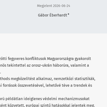
Megjelent 2026-06-24
+
Gábor Éberhardt
tti fegyveres konfliktusok Magyarországra gyakorolt
önös tekintettel az orosz–ukrán háborúra, valamint a
.
hods megközelítést alkalmaz, nemzetközi statisztikák,
források összevetésével, lehetővé téve a trendek és
orú példátlan ideiglenes védelmi mechanizmusokat
őként közvetett, európai szintű hatásokkal jelentek meg.