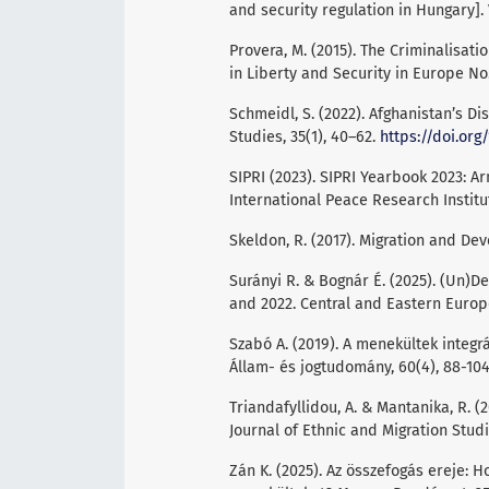
and security regulation in Hungary].
Provera, M. (2015). The Criminalisat
in Liberty and Security in Europe No
Schmeidl, S. (2022). Afghanistan’s Di
Studies, 35(1), 40–62.
https://doi.org
SIPRI (2023). SIPRI Yearbook 2023: 
International Peace Research Institu
Skeldon, R. (2017). Migration and De
Surányi R. & Bognár É. (2025). (Un)D
and 2022. Central and Eastern Euro
Szabó A. (2019). A menekültek integr
Állam- és jogtudomány, 60(4), 88-10
Triandafyllidou, A. & Mantanika, R. (
Journal of Ethnic and Migration Studi
Zán K. (2025). Az összefogás ereje: 