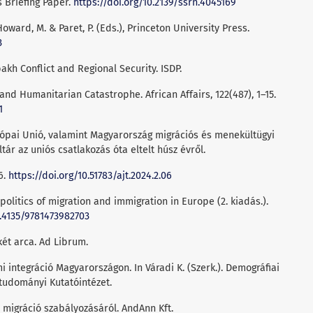
Briefing Paper.
https://doi.org/10.2139/ssrn.4045169
Howard, M. & Paret, P. (Eds.), Princeton University Press.
3
akh Conflict and Regional Security. ISDP.
 and Humanitarian Catastrophe. African Affairs, 122(487), 1–15.
1
urópai Unió, valamint Magyarország migrációs és menekültügyi
tár az uniós csatlakozás óta eltelt húsz évről.
6.
https://doi.org/10.51783/ajt.2024.2.06
 politics of migration and immigration in Europe (2. kiadás.).
0.4135/9781473982703
 két arca. Ad Librum.
mi integráció Magyarországon. In Váradi K. (Szerk.). Demográfiai
gtudományi Kutatóintézet.
 migráció szabályozásáról. AndAnn Kft.