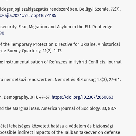
idegenjogi szakigazgatás rendszerében. Belügyi Szemle, 72(7),
z-ajia.2024.v72.i7.pp1167-1185
Insecurity: Fear, Migration and Asylum in the EU. Routledge.
690
 of the Temporary Protection Directive for Ukraine: A historical
ee Survey Quarterly, 41(2), 1–17.
n: Instrumentalisation of Refugees in Hybrid Conflicts. Journal
ozó nemzetközi rendszerben. Nemzet és Biztonság, 23(3), 27–64.
on. Demography, 3(1), 47–57.
https://doi.org/10.2307/2060063
nd the Marginal Man. American Journal of Sociology, 33, 887-
tvétel lehetséges közvetett hatása a védelem és biztonsági
ossible indirect impacts of the Taliban takeover on defense