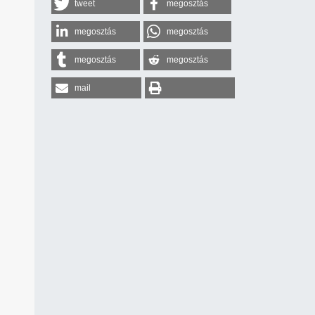
tweet
megosztás
megosztás
megosztás
megosztás
megosztás
mail