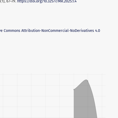
1), 67–79.
https://doi.org/10.32577/MR.2025.1.4
ve Commons Attribution-NonCommercial-NoDerivatives 4.0