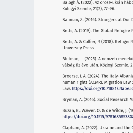
Balogh Á. (2022). Az orosz–ukrán há
Külügyi Szemle, 21(2), 77–96.
Bauman, Z. (2016). Strangers at Our D
Betts, A. (2019). The Global Refugee R
Betts, A. & Collier, P. (2018). Refuge
University Press.
Blutman, L. (2025). A nemzeti menekül
válság tíz éve után. Közjogi Szemle, 25
Broerse, I. A. (2024). The Italy-Alba
human rights (ACMRL Migration Law 
Law.
https://doi.org/10.71881/51ab
Bryman, A. (2016). Social Research M
Buzan, B., Wæver, O. & de Wilde, J. (
https://doi.org/10.1515/978168585380
Clapham, A. (2022). Ukraine and the