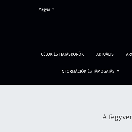
Change the language. The current language is:
Magyar
A fegyveres konfliktusok migrációs hatásai 20
CÉLOK ÉS HATÁSKÖRÖK
AKTUÁLIS
AR
INFORMÁCIÓK ÉS TÁMOGATÁS
A fegyver