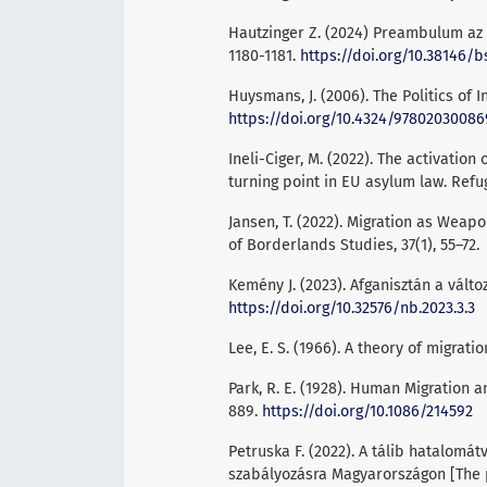
Hautzinger Z. (2024) Preambulum az 
1180-1181.
https://doi.org/10.38146/bs
Huysmans, J. (2006). The Politics of 
https://doi.org/10.4324/9780203008
Ineli-Ciger, M. (2022). The activation
turning point in EU asylum law. Refug
Jansen, T. (2022). Migration as Weapo
of Borderlands Studies, 37(1), 55–72.
Kemény J. (2023). Afganisztán a vált
https://doi.org/10.32576/nb.2023.3.3
Lee, E. S. (1966). A theory of migrati
Park, R. E. (1928). Human Migration a
889.
https://doi.org/10.1086/214592
Petruska F. (2022). A tálib hatalomá
szabályozásra Magyarországon [The p