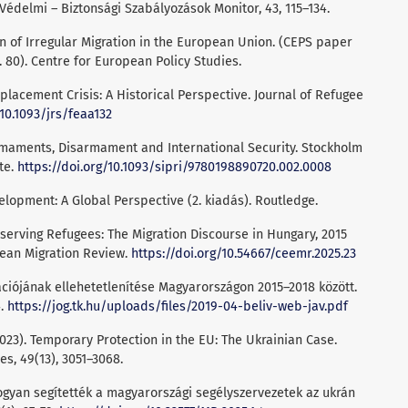
 Védelmi – Biztonsági Szabályozások Monitor, 43, 115–134.
ion of Irregular Migration in the European Union. (CEPS paper
. 80). Centre for European Policy Studies.
splacement Crisis: A Historical Perspective. Journal of Refugee
/10.1093/jrs/feaa132
Armaments, Disarmament and International Security. Stockholm
te.
https://doi.org/10.1093/sipri/9780198890720.002.0008
velopment: A Global Perspective (2. kiadás). Routledge.
eserving Refugees: The Migration Discourse in Hungary, 2015
pean Migration Review.
https://doi.org/10.54667/ceemr.2025.23
ációjának ellehetetlenítése Magyarországon 2015–2018 között.
4.
https://jog.tk.hu/uploads/files/2019-04-beliv-web-jav.pdf
2023). Temporary Protection in the EU: The Ukrainian Case.
es, 49(13), 3051–3068.
Hogyan segítették a magyarországi segélyszervezetek az ukrán