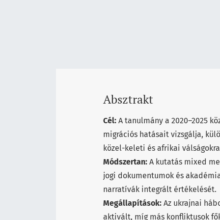
Absztrakt
Cél:
A tanulmány a 2020–2025 közö
migrációs hatásait vizsgálja, kül
közel-keleti és afrikai válságokra
Módszertan:
A kutatás mixed met
jogi dokumentumok és akadémiai 
narratívák integrált értékelését.
Megállapítások:
Az ukrajnai háb
aktivált, míg más konfliktusok f