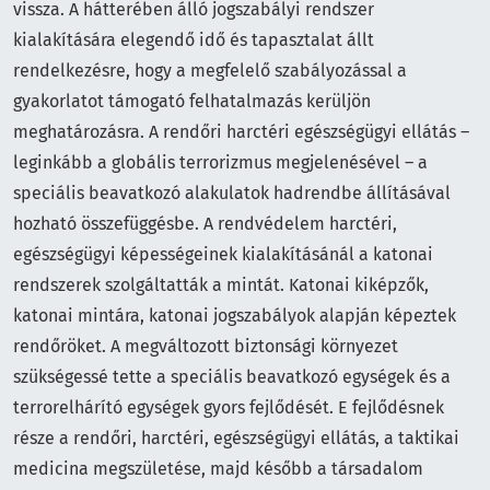
vissza. A hátterében álló jogszabályi rendszer
kialakítására elegendő idő és tapasztalat állt
rendelkezésre, hogy a megfelelő szabályozással a
gyakorlatot támogató felhatalmazás kerüljön
meghatározásra. A rendőri harctéri egészségügyi ellátás –
leginkább a globális terrorizmus megjelenésével – a
speciális beavatkozó alakulatok hadrendbe állításával
hozható összefüggésbe. A rendvédelem harctéri,
egészségügyi képességeinek kialakításánál a katonai
rendszerek szolgáltatták a mintát. Katonai kiképzők,
katonai mintára, katonai jogszabályok alapján képeztek
rendőröket. A megváltozott biztonsági környezet
szükségessé tette a speciális beavatkozó egységek és a
terrorelhárító egységek gyors fejlődését. E fejlődésnek
része a rendőri, harctéri, egészségügyi ellátás, a taktikai
medicina megszületése, majd később a társadalom