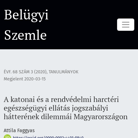
A katonai és a rendvédelmi harctéri egészségügyi ellátás 
Belügyi
Szemle
ÉVF. 68 SZÁM 3 (2020)
,
TANULMÁNYOK
Megjelent 2020-03-15
A katonai és a rendvédelmi harctéri
egészségügyi ellátás jogszabályi
hátterének dilemmái Magyarországon
Attila Faggyas
https://orcid.org/0000-0002-4401-5840