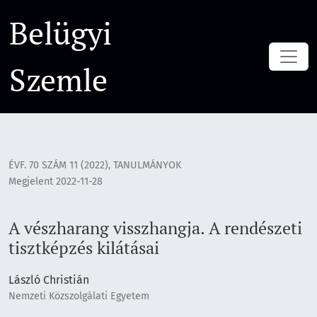
A vészharang visszhangja. A rendészeti tisztképzés kilátásai
Belügyi
Szemle
ÉVF. 70 SZÁM 11 (2022)
,
TANULMÁNYOK
Megjelent 2022-11-28
A vészharang visszhangja. A rendészeti
tisztképzés kilátásai
László Christián
Nemzeti Közszolgálati Egyetem