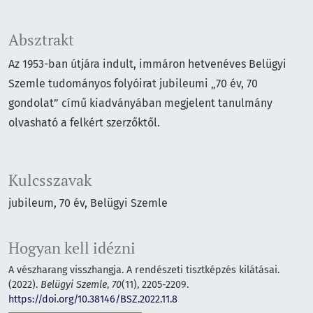
Absztrakt
Az 1953-ban útjára indult, immáron hetvenéves Belügyi
Szemle tudományos folyóirat jubileumi „70 év, 70
gondolat” című kiadványában megjelent tanulmány
olvasható a felkért szerzőktől.
Kulcsszavak
jubileum
70 év
Belügyi Szemle
Hogyan kell idézni
A vészharang visszhangja. A rendészeti tisztképzés kilátásai.
(2022).
Belügyi Szemle
,
70
(11), 2205-2209.
https://doi.org/10.38146/BSZ.2022.11.8