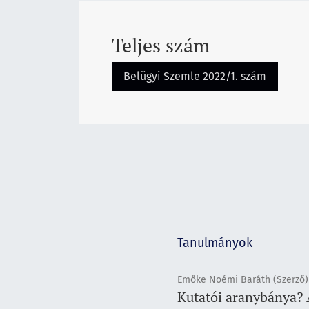
Teljes szám
Belügyi Szemle 2022/1. szám
Tanulmányok
Emőke Noémi Baráth (Szerző)
Kutatói aranybánya? 