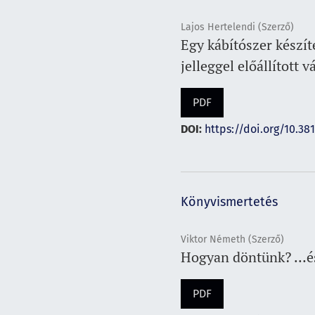
Lajos Hertelendi (Szerző)
Egy kábítószer készít
jelleggel előállított 
PDF
DOI:
https://doi.org/10.381
Könyvismertetés
Viktor Németh (Szerző)
Hogyan döntünk? …és
PDF