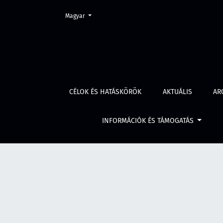
Change the language. The current language is:
Magyar
Évf. 70 szám 1 (2022)
CÉLOK ÉS HATÁSKÖRÖK
AKTUÁLIS
AR
INFORMÁCIÓK ÉS TÁMOGATÁS