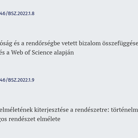
146/BSZ.2022.1.8
dóság és a rendőrségbe vetett bizalom összefüggése
és a Web of Science alapján
146/BSZ.2022.1.9
lméletének kiterjesztése a rendészetre: történelmi
gos rendészet elmélete