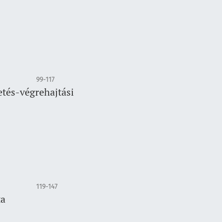
99-117
etés-végrehajtási
119-147
ta