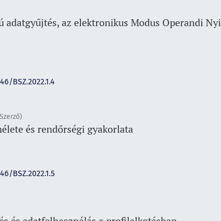
lú adatgyűjtés, az elektronikus Modus Operandi Nyi
146/BSZ.2022.1.4
Szerző)
élete és rendőrségi gyakorlata
146/BSZ.2022.1.5
s és adatfelhasználás a profilalkotásban