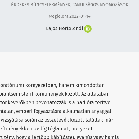
ÉRDEKES BŰNCSELEKMÉNYEK, TANULSÁGOS NYOMOZÁSOK
Megjelent 2022-01-14
Lajos Hertelendi
boratóriumi környezetben, hanem kimondottan
 korántsem steril körülmények között. Az általában
etonkeverőkben bevonatozzák, s a padlóra terítve
ontalan, emberi fogyasztásra alkalmatlan anyaggal
vizsgálása során az összetevők között találtak már
készítményekben pedig téglaport, melyeket
t tény, hogy a legtöbb kábítószer, gyanús vagy hamis