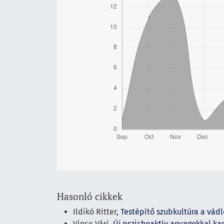
Hasonló cikkek
Ildikó Ritter,
Testépítő szubkultúra a vád
Vince Vári,
Új pszichoaktív anyagokkal k