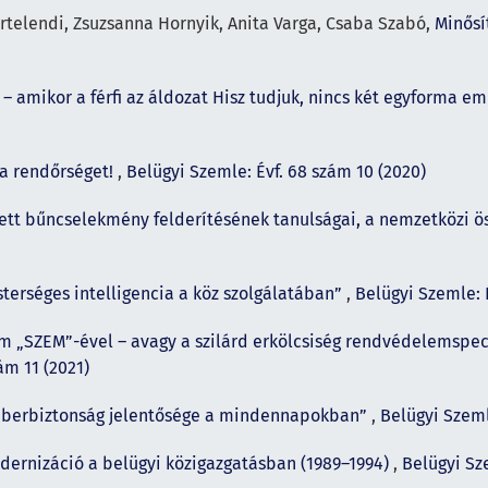
rtelendi, Zsuzsanna Hornyik, Anita Varga, Csaba Szabó,
Minősí
 – amikor a férfi az áldozat Hisz tudjuk, nincs két egyforma e
a rendőrséget!
,
Belügyi Szemle: Évf. 68 szám 10 (2020)
ett bűncselekmény felderítésének tanulságai, a nemzetközi ö
terséges intelligencia a köz szolgálatában”
,
Belügyi Szemle: É
m „SZEM”-ével – avagy a szilárd erkölcsiség rendvédelemspec
ám 11 (2021)
iberbiztonság jelentősége a mindennapokban”
,
Belügyi Szeml
dernizáció a belügyi közigazgatásban (1989–1994)
,
Belügyi Sze