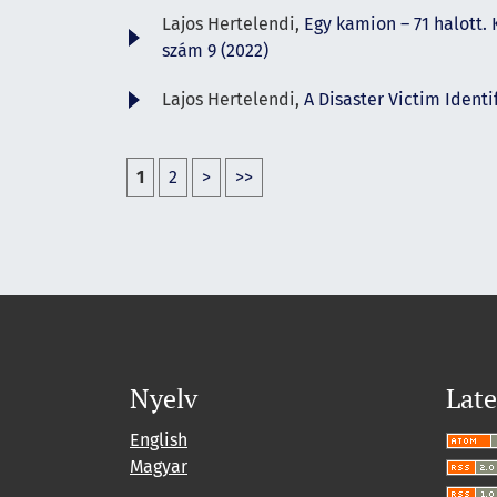
Lajos Hertelendi,
Egy kamion – 71 halott
szám 9 (2022)
Lajos Hertelendi,
A Disaster Victim Identi
1
2
>
>>
Nyelv
Late
English
Magyar