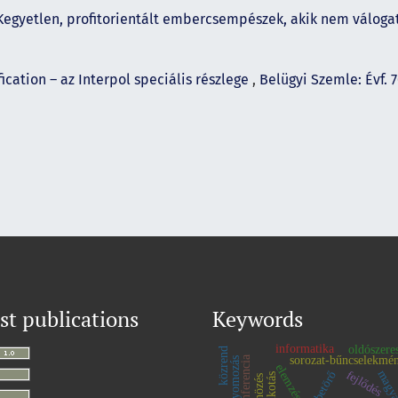
. Kegyetlen, profitorientált embercsempészek, akik nem válo
fication – az Interpol speciális részlege
,
Belügyi Szemle: Évf. 
st publications
Keywords
informatika
oldószeres
közrend
sorozat-bűncselekmé
konferencia
nyomozás
elemzés
fejlődés
betörő
bűnözés