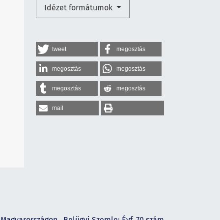
Idézet formátumok
tweet
megosztás
megosztás
megosztás
megosztás
megosztás
mail
n Magyarországon
,
Belügyi Szemle: Évf. 70 szám