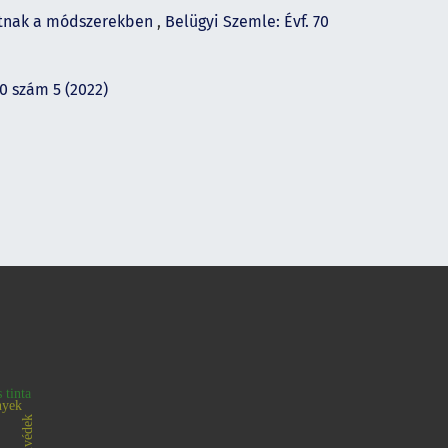
gatnak a módszerekben
,
Belügyi Szemle: Évf. 70
70 szám 5 (2022)
 tinta
nyek
honvédek