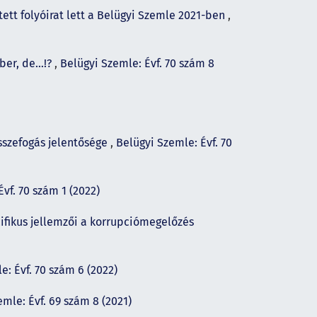
tett folyóirat lett a Belügyi Szemle 2021-ben
,
mber, de…!?
,
Belügyi Szemle: Évf. 70 szám 8
sszefogás jelentősége
,
Belügyi Szemle: Évf. 70
vf. 70 szám 1 (2022)
ifikus jellemzői a korrupciómegelőzés
e: Évf. 70 szám 6 (2022)
mle: Évf. 69 szám 8 (2021)