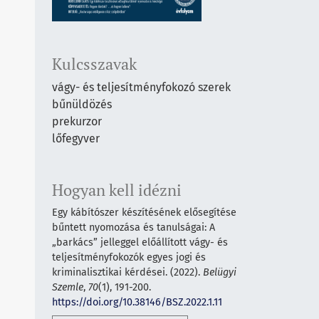
Kulcsszavak
vágy- és teljesítményfokozó szerek
bűnüldözés
prekurzor
lőfegyver
Hogyan kell idézni
Egy kábítószer készítésének elősegítése
bűntett nyomozása és tanulságai: A
„barkács” jelleggel előállított vágy- és
teljesítményfokozók egyes jogi és
kriminalisztikai kérdései. (2022).
Belügyi
Szemle
,
70
(1), 191-200.
https://doi.org/10.38146/BSZ.2022.1.11