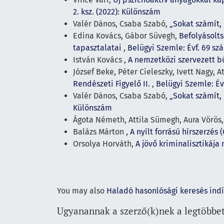
2. ksz. (2022): Különszám
Valér Dános, Csaba Szabó,
„Sokat számít,
Edina Kovács, Gábor Süvegh,
Befolyásolts
tapasztalatai
,
Belügyi Szemle: Évf. 69 sz
István Kovács ,
A nemzetközi szervezett b
József Beke, Péter Cieleszky, Ivett Nagy, 
Rendészeti Figyelő II.
,
Belügyi Szemle: Év
Valér Dános, Csaba Szabó,
„Sokat számít,
Különszám
Ágota Németh, Attila Sümegh, Aura Vörös
Balázs Márton ,
A nyílt forrású hírszerzé
Orsolya Horváth,
A jövő kriminalisztikáj
You may also
Haladó hasonlósági keresés ind
Ugyanannak a szerző(k)nek a legtöbbet