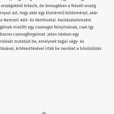
i országokból érkezik, de önmagában a feladó ország
nyezi azt, hogy akár egy kisméretű küldeményt, akár
n a Nemzeti Adó- és Vámhivatal. Kockázatelemzést
sgálnak mielőtt egy csomagot felnyitnának, csak így
bbezres csomagforgalmat. Jelen írásban egy
lását mutatjuk be, amelynek tagjai vágy- és
ításával, értékesítésével írták be nevüket a bűnüldözés