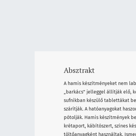
Absztrakt
A hamis készítményeket nem la
„barkács” jelleggel állítják elő,
sufnikban készülő tablettákat b
szárítják. A hatóanyagokat hasz
pótolják. Hamis készítmények be
krétaport, kábítószert, színes 
töltőanyagként használtak. Ismer