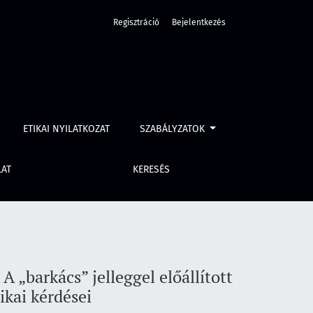
Regisztráció
Bejelentkezés
ágy- és teljesítményfokozók egyes jogi és kriminalisztikai kér
ETIKAI NYILATKOZAT
SZABÁLYZATOK
LAT
KERESÉS
 „barkács” jelleggel előállított
ikai kérdései