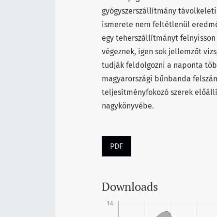
gyógyszerszállítmány távolkelet
ismerete nem feltétlenül eredmé
egy teherszállítmányt felnyisso
végeznek, igen sok jellemzőt viz
tudják feldolgozni a naponta tö
magyarországi bűnbanda felszámo
teljesítményfokozó szerek előáll
nagykönyvébe.
PDF
Downloads