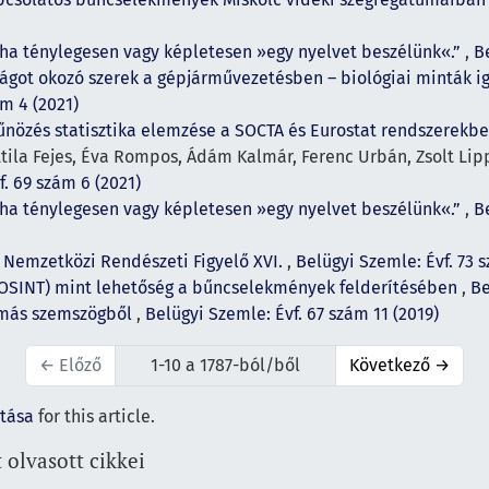
 ha ténylegesen vagy képletesen »egy nyelvet beszélünk«.”
,
B
ágot okozó szerek a gépjárművezetésben – biológiai minták ig
ám 4 (2021)
űnözés statisztika elemzése a SOCTA és Eurostat rendszerekb
Attila Fejes, Éva Rompos, Ádám Kalmár, Ferenc Urbán, Zsolt Lip
f. 69 szám 6 (2021)
 ha ténylegesen vagy képletesen »egy nyelvet beszélünk«.”
,
Be
,
Nemzetközi Rendészeti Figyelő XVI.
,
Belügyi Szemle: Évf. 73 
s (OSINT) mint lehetőség a bűncselekmények felderítésében
,
Be
a más szemszögből
,
Belügyi Szemle: Évf. 67 szám 11 (2019)
←
Előző
1-10 a 1787-ból/ből
Következő
→
ítása
for this article.
 olvasott cikkei