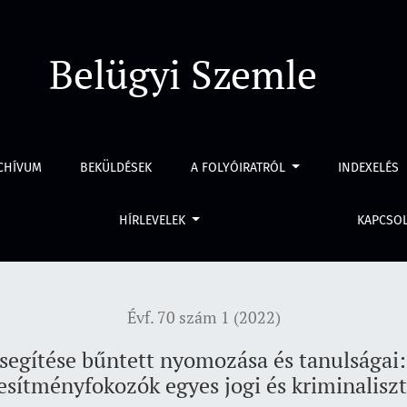
tt nyomozása és tanulságai: A „barkács” jelleggel előállított v
Belügyi Szemle
CHÍVUM
BEKÜLDÉSEK
A FOLYÓIRATRÓL
INDEXELÉS
HÍRLEVELEK
KAPCSO
Évf. 70 szám 1 (2022)
segítése bűntett nyomozása és tanulságai: A
jesítményfokozók egyes jogi és kriminaliszt