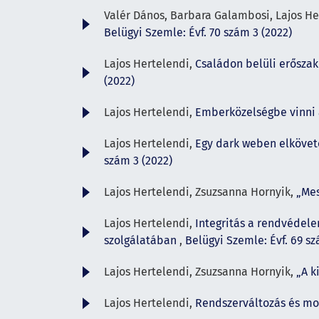
Valér Dános, Barbara Galambosi, Lajos He
Belügyi Szemle: Évf. 70 szám 3 (2022)
Lajos Hertelendi,
Családon belüli erőszak
(2022)
Lajos Hertelendi,
Emberközelségbe vinni 
Lajos Hertelendi,
Egy dark weben elkövet
szám 3 (2022)
Lajos Hertelendi, Zsuzsanna Hornyik,
„Mes
Lajos Hertelendi,
Integritás a rendvédele
szolgálatában
,
Belügyi Szemle: Évf. 69 sz
Lajos Hertelendi, Zsuzsanna Hornyik,
„A k
Lajos Hertelendi,
Rendszerváltozás és mo