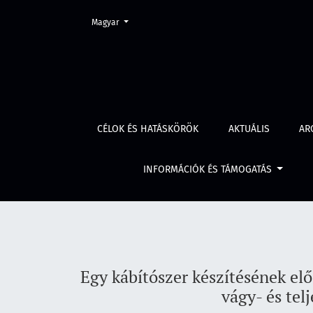
Change the language. The current language is:
Magyar
Egy kábítószer készítésének elősegítése bűnte
CÉLOK ÉS HATÁSKÖRÖK
AKTUÁLIS
AR
INFORMÁCIÓK ÉS TÁMOGATÁS
Egy kábítószer készítésének elő
vágy- és tel