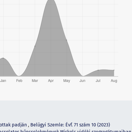
lottak padján
,
Belügyi Szemle: Évf. 71 szám 10 (2023)
apcsolatos bűncselekmények Miskolc vidéki szegregátumaiba