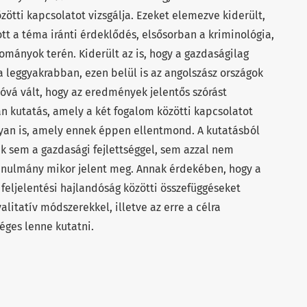
zötti kapcsolatot vizsgálja. Ezeket elemezve kiderült,
t a téma iránti érdeklődés, elsősorban a kriminológia,
mányok terén. Kiderült az is, hogy a gazdaságilag
a leggyakrabban, ezen belül is az angolszász országok
tóvá vált, hogy az eredmények jelentős szórást
an kutatás, amely a két fogalom közötti kapcsolatot
lyan is, amely ennek éppen ellentmond. A kutatásból
 sem a gazdasági fejlettséggel, sem azzal nem
anulmány mikor jelent meg. Annak érdekében, hogy a
feljelentési hajlandóság közötti összefüggéseket
litatív módszerekkel, illetve az erre a célra
éges lenne kutatni.