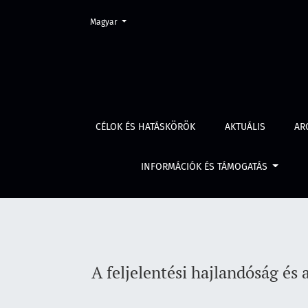
Change the language. The current language is:
Magyar
A feljelentési hajlandóság és a rendőrségbe 
CÉLOK ÉS HATÁSKÖRÖK
AKTUÁLIS
AR
INFORMÁCIÓK ÉS TÁMOGATÁS
A feljelentési hajlandóság és