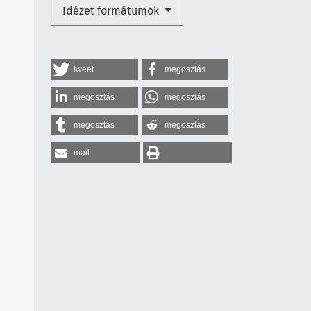
Idézet formátumok
tweet
megosztás
megosztás
megosztás
megosztás
megosztás
mail