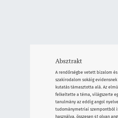
Absztrakt
A rendőrségbe vetett bizalom és 
szakirodalom sokáig evidensnek 
kutatás támasztotta alá. Az elm
felkeltette a téma, világszerte 
tanulmány az eddig angol nyelve
tudománymetriai szempontból is 
használva, összesen 41 olyan ang