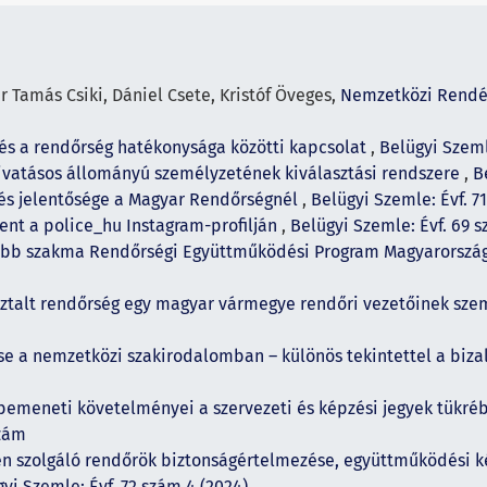
r Tamás Csiki, Dániel Csete, Kristóf Öveges,
Nemzetközi Rendés
és a rendőrség hatékonysága közötti kapcsolat
,
Belügyi Szeml
hivatásos állományú személyzetének kiválasztási rendszere
,
B
és jelentősége a Magyar Rendőrségnél
,
Belügyi Szemle: Évf. 7
nt a police_hu Instagram-profilján
,
Belügyi Szemle: Évf. 69 s
bb szakma Rendőrségi Együttműködési Program Magyarország 
ztalt rendőrség egy magyar vármegye rendőri vezetőinek sz
e a nemzetközi szakirodalomban – különös tekintettel a biza
bemeneti követelményei a szervezeti és képzési jegyek tükré
szám
en szolgáló rendőrök biztonságértelmezése, együttműködési 
yi Szemle: Évf. 72 szám 4 (2024)