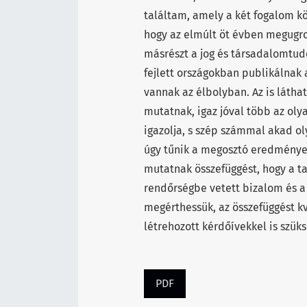
találtam, amely a két fogalom kö
hogy az elmúlt öt évben megugrot
másrészt a jog és társadalomtudo
fejlett országokban publikálnak 
vannak az élbolyban. Az is látha
mutatnak, igaz jóval több az oly
igazolja, s szép számmal akad o
úgy tűnik a megosztó eredmények
mutatnak összefüggést, hogy a t
rendőrségbe vetett bizalom és a 
megérthessük, az összefüggést kva
létrehozott kérdőívekkel is szüks
PDF