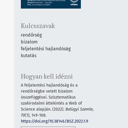
Kulcsszavak
rendőrség
bizalom
feljelentési hajlandóság
kutatás
Hogyan kell idézni
A feljelentési hajlandóság és a
rendőrségbe vetett bizalom
összefüggései. Szisztematikus
szakirodalmi áttekintés a Web of
Science alapján. (2022).
Belügyi Szemle
,
70
(1), 149-168.
https://doi.org/10.38146/BSZ.2022.1.9