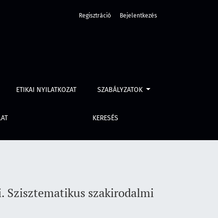
Regisztráció
Bejelentkezés
ekintés a Web of Science alapján
ETIKAI NYILATKOZAT
SZABÁLYZATOK
LAT
KERESÉS
i. Szisztematikus szakirodalmi