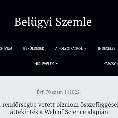
vetett bizalom összefüggései. Szisztematikus szakirodalmi átt
Belügyi Szemle
CHÍVUM
BEKÜLDÉSEK
A FOLYÓIRATRÓL
INDEXELÉS
HÍRLEVELEK
KAPCSO
Évf. 70 szám 1 (2022)
 a rendőrségbe vetett bizalom összefüggése
áttekintés a Web of Science alapján