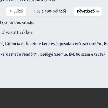
←
Előző
1-10 a 480-ból/ből
Következő
→
ítása
for this article.
 olvasott cikkei
os,
Látencia és felszínre kerülés kapcsolati erőszak esetén
,
Be
 kérdezhet a rendőr?”
,
Belügyi Szemle: Évf. 66 szám 4 (2018)