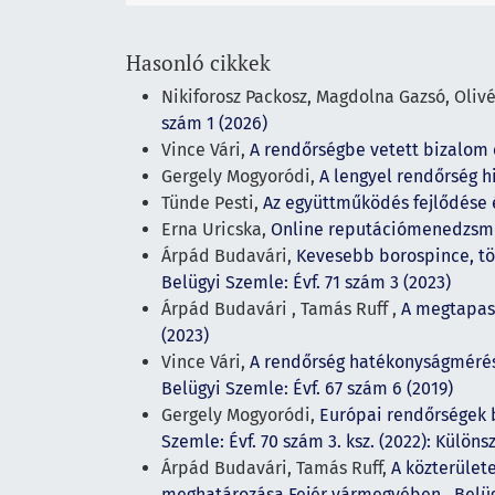
Hasonló cikkek
Nikiforosz Packosz, Magdolna Gazsó, Olivé
szám 1 (2026)
Vince Vári,
A rendőrségbe vetett bizalom 
Gergely Mogyoródi,
A lengyel rendőrség 
Tünde Pesti,
Az együttműködés fejlődése 
Erna Uricska,
Online reputációmenedzsme
Árpád Budavári,
Kevesebb borospince, tö
Belügyi Szemle: Évf. 71 szám 3 (2023)
Árpád Budavári , Tamás Ruff ,
A megtapas
(2023)
Vince Vári,
A rendőrség hatékonyságmérés
Belügyi Szemle: Évf. 67 szám 6 (2019)
Gergely Mogyoródi,
Európai rendőrségek 
Szemle: Évf. 70 szám 3. ksz. (2022): Külön
Árpád Budavári, Tamás Ruff,
A közterület
meghatározása Fejér vármegyében
,
Belüg