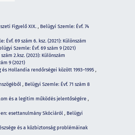
zeti Figyelő XIX.
,
Belügyi Szemle: Évf. 74
e: Évf. 69 szám 6. ksz. (2021): Különszám
elügyi Szemle: Évf. 69 szám 9 (2021)
1 szám 2.ksz. (2023): Különszám
zám 9 (2021)
és Hollandia rendőrségei között 1993–1995
,
emszögéből
,
Belügyi Szemle: Évf. 71 szám 8
lom és a legitim működés jelentőségére
,
ben: esettanulmány Skóciáról
,
Belügyi
készsége és a közbiztonság problémáinak