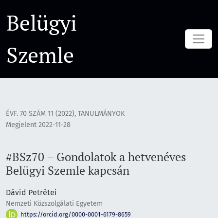
#BSz70 – Gondolatok a hetvenéves Belügyi Szemle kapcsán
Belügyi
Szemle
ÉVF. 70 SZÁM 11 (2022)
,
TANULMÁNYOK
Megjelent 2022-11-28
#BSz70 – Gondolatok a hetvenéves
Belügyi Szemle kapcsán
Dávid Petrétei
Nemzeti Közszolgálati Egyetem
https://orcid.org/0000-0001-6179-8659