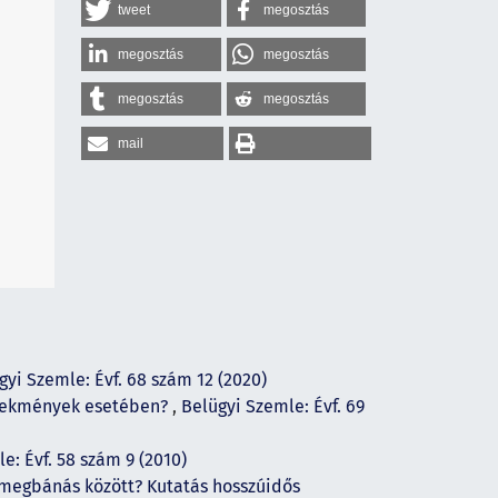
tweet
megosztás
megosztás
megosztás
megosztás
megosztás
mail
gyi Szemle: Évf. 68 szám 12 (2020)
selekmények esetében?
,
Belügyi Szemle: Évf. 69
e: Évf. 58 szám 9 (2010)
 megbánás között? Kutatás hosszúidős