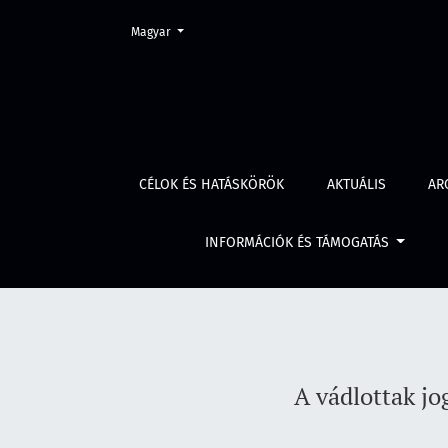
Change the language. The current language is:
Magyar
A vádlottak jogai és az áldozatok érdekei –
CÉLOK ÉS HATÁSKÖRÖK
AKTUÁLIS
AR
INFORMÁCIÓK ÉS TÁMOGATÁS
A vádlottak jo