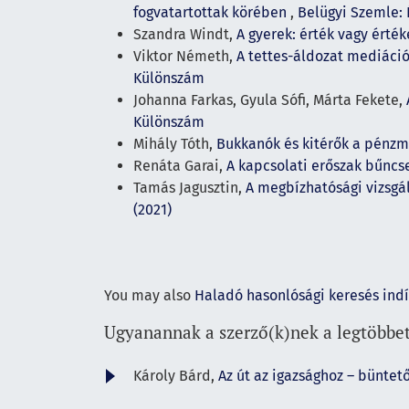
fogvatartottak körében
,
Belügyi Szemle: É
Szandra Windt,
A gyerek: érték vagy érté
Viktor Németh,
A tettes-áldozat mediáci
Különszám
Johanna Farkas, Gyula Sófi, Márta Fekete,
Különszám
Mihály Tóth,
Bukkanók és kitérők a pénzm
Renáta Garai,
A kapcsolati erőszak bűncs
Tamás Jagusztin,
A megbízhatósági vizsgá
(2021)
You may also
Haladó hasonlósági keresés ind
Ugyanannak a szerző(k)nek a legtöbbet
Károly Bárd,
Az út az igazsághoz – büntet