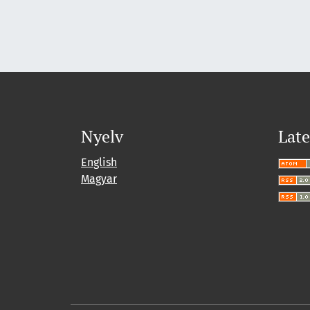
Nyelv
Late
English
Magyar