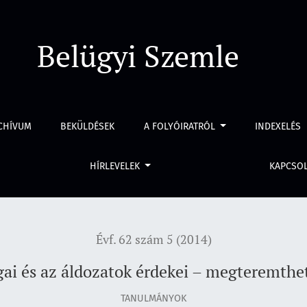
 megteremthető a harmónia?
Belügyi Szemle
CHÍVUM
BEKÜLDÉSEK
A FOLYÓIRATRÓL
INDEXELÉS
HÍRLEVELEK
KAPCSO
Évf. 62 szám 5 (2014)
gai és az áldozatok érdekei – megteremth
TANULMÁNYOK