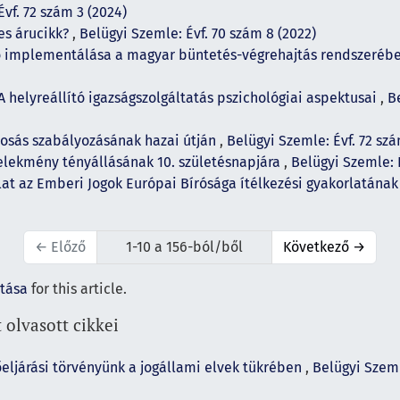
vf. 72 szám 3 (2024)
kes árucikk?
,
Belügyi Szemle: Évf. 70 szám 8 (2022)
ó implementálása a magyar büntetés-végrehajtás rendszeréb
A helyreállító igazságszolgáltatás pszichológiai aspektusai
,
Be
osás szabályozásának hazai útján
,
Belügyi Szemle: Évf. 72 szá
elekmény tényállásának 10. születésnapjára
,
Belügyi Szemle: É
lat az Emberi Jogok Európai Bírósága ítélkezési gyakorlatána
←
Előző
1-10 a 156-ból/ből
Következő
→
ítása
for this article.
 olvasott cikkei
őeljárási törvényünk a jogállami elvek tükrében
,
Belügyi Szeml