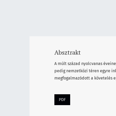
Absztrakt
A múlt század nyolcvanas éveine
pedig nemzetközi téren egyre ink
megfogalmazódott a követelés egy
PDF