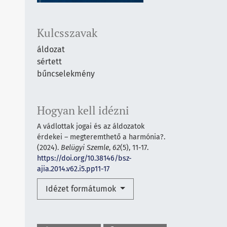
Kulcsszavak
áldozat
sértett
bűncselekmény
Hogyan kell idézni
A vádlottak jogai és az áldozatok
érdekei – megteremthető a harmónia?.
(2024).
Belügyi Szemle
,
62
(5), 11-17.
https://doi.org/10.38146/bsz-
ajia.2014.v62.i5.pp11-17
Idézet formátumok