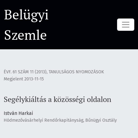
Segélykiáltás a közösségi oldalon
Belügyi
Szemle
ÉVF. 61 SZÁM 11 (2013)
,
TANULSÁGOS NYOMOZÁSOK
Megjelent 2013-11-15
Segélykiáltás a közösségi oldalon
István Harkai
Hódmezővásárhelyi Rendőrkapitányság, Bűnügyi Osztály