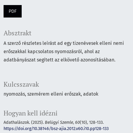
PDF
Absztrakt
A szerző részletes leírást ad egy tizenévesek elleni nemi
erőszakkal kapcsolatos nyomozásról, ahol az
adatbányászat segített az elkövető azonosításában.
Kulcsszavak
nyomozás
szemérem elleni erőszak
adatok
Hogyan kell idézni
Adathalászok. (2025).
Belügyi Szemle
,
60
(10), 128-133.
https://doi.org/10.38146/bsz-ajia.2012.v60.i10.pp128-133