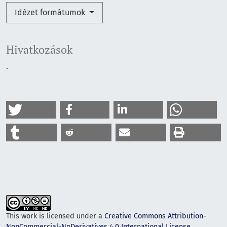
Idézet formátumok
Hivatkozások
.
This work is licensed under a
Creative Commons Attribution-
NonCommercial-NoDerivatives 4.0 International License
.