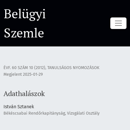
Adathalászok
Belügyi
Szemle
ÉVF. 60 SZÁM 10 (2012)
,
TANULSÁGOS NYOMOZÁSOK
Megjelent 2025-01-29
Adathalászok
István Sztanek
Békéscsabai Rendőrkapitányság, Vizsgálati Osztály