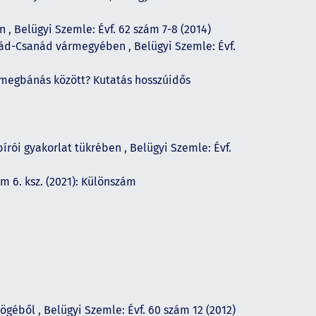
an
,
Belügyi Szemle: Évf. 62 szám 7-8 (2014)
ngrád-Csanád vármegyében
,
Belügyi Szemle: Évf.
 megbánás között? Kutatás hosszúidős
bírói gyakorlat tükrében
,
Belügyi Szemle: Évf.
ám 6. ksz. (2021): Különszám
zögéből
,
Belügyi Szemle: Évf. 60 szám 12 (2012)