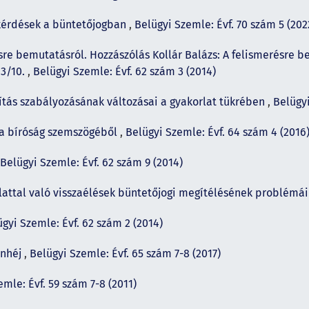
kérdések a büntetőjogban
,
Belügyi Szemle: Évf. 70 szám 5 (202
ésre bemutatásról. Hozzászólás Kollár Balázs: A felismerésre
13/10.
,
Belügyi Szemle: Évf. 62 szám 3 (2014)
lítás szabályozásának változásai a gyakorlat tükrében
,
Belügyi
 a bíróság szemszögéből
,
Belügyi Szemle: Évf. 64 szám 4 (2016
Belügyi Szemle: Évf. 62 szám 9 (2014)
lattal való visszaélések büntetőjogi megítélésének problémá
gyi Szemle: Évf. 62 szám 2 (2014)
ánhéj
,
Belügyi Szemle: Évf. 65 szám 7-8 (2017)
mle: Évf. 59 szám 7-8 (2011)