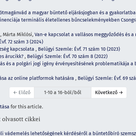
 pótmagánvád a magyar büntető eljárásjogban és a gyakorlatb
rtinenciája terminális életellenes bűncselekményekben Cso
, Márta Miklósi,
Van-e kapcsolat a vallásos meggyőződés és a
vf. 72 szám 3 (2024)
szség kapcsolata
,
Belügyi Szemle: Évf. 71 szám 10 (2023)
kes árucikk?
,
Belügyi Szemle: Évf. 70 szám 8 (2022)
s és a polgári jogi igény érvényesítésének problematikája a 
ása az online platformok hatására
,
Belügyi Szemle: Évf. 69 sz
←
Előző
1-10 a 16-ból/ből
Következő
→
ítása
for this article.
 olvasott cikkei
li vádemelés lehetőségének kérdéséről a büntetőbíró szems