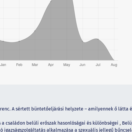
enc. A sértett büntetőeljárási helyzete – amilyennek ő látta
a családon belüli erőszak hasonlóságai és különbségei
,
Belü
tó igazságszolgáltatás alkalmazása a szexuális jellegű bűnc