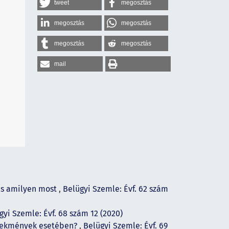
tweet
megosztás
megosztás
megosztás
megosztás
megosztás
mail
 és amilyen most
,
Belügyi Szemle: Évf. 62 szám
gyi Szemle: Évf. 68 szám 12 (2020)
selekmények esetében?
,
Belügyi Szemle: Évf. 69