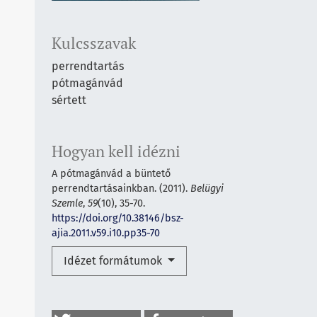
Kulcsszavak
perrendtartás
pótmagánvád
sértett
Hogyan kell idézni
A pótmagánvád a büntető
perrendtartásainkban. (2011).
Belügyi
Szemle
,
59
(10), 35-70.
https://doi.org/10.38146/bsz-
ajia.2011.v59.i10.pp35-70
Idézet formátumok