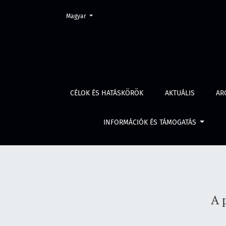
Change the language. The current language is:
Magyar
A pótmagánvád a büntető perrendtartásaink
CÉLOK ÉS HATÁSKÖRÖK
AKTUÁLIS
AR
INFORMÁCIÓK ÉS TÁMOGATÁS
A 