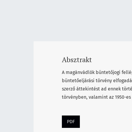
Absztrakt
A magánvádlók büntetőjogi fellé
büntetőeljárási törvény elfogadá
szerző áttekintést ad ennek tört
törvényben, valamint az 1950-es
PDF