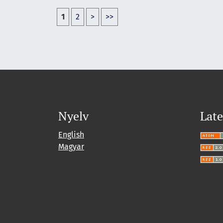
1
2
>
>>
Nyelv
Late
English
Magyar