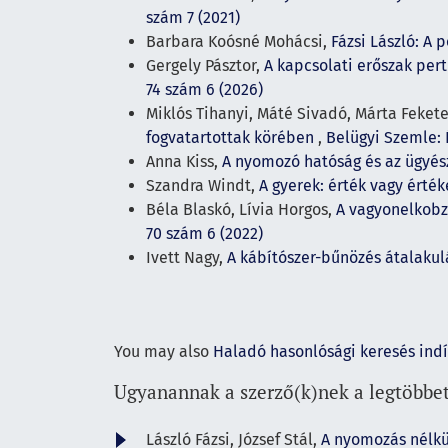
szám 7 (2021)
Barbara Koósné Mohácsi,
Fázsi László: A
Gergely Pásztor,
A kapcsolati erőszak pe
74 szám 6 (2026)
Miklós Tihanyi, Máté Sivadó, Márta Fekete
fogvatartottak körében
,
Belügyi Szemle: É
Anna Kiss,
A nyomozó hatóság és az ügyé
Szandra Windt,
A gyerek: érték vagy érté
Béla Blaskó, Lívia Horgos,
A vagyonelkobzá
70 szám 6 (2022)
Ivett Nagy,
A kábítószer-bűnözés átalakul
You may also
Haladó hasonlósági keresés ind
Ugyanannak a szerző(k)nek a legtöbbet
László Fázsi, József Stál,
A nyomozás nélkü