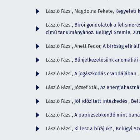
László Fázsi, Magdolna Fekete,
Kegyeleti 
László Fázsi,
Bírói gondolatok a felismer
című tanulmányához. Belügyi Szemle, 20
László Fázsi, Anett Fedor,
A bíróság elé ál
László Fázsi,
Bűnjelkezelésünk anomáliái
László Fázsi,
A jogászkodás csapdájában
,
László Fázsi, József Stál,
Az energiahaszná
László Fázsi,
Jól időzített intézkedés
,
Belü
László Fázsi,
A papírzsebkendő mint ban
László Fázsi,
Ki lesz a bírájuk?
,
Belügyi Sze