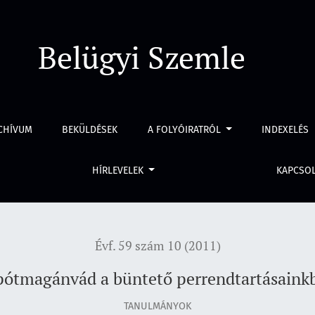
ban
Belügyi Szemle
CHÍVUM
BEKÜLDÉSEK
A FOLYÓIRATRÓL
INDEXELÉS
HÍRLEVELEK
KAPCSO
Évf. 59 szám 10 (2011)
pótmagánvád a büntető perrendtartásaink
TANULMÁNYOK