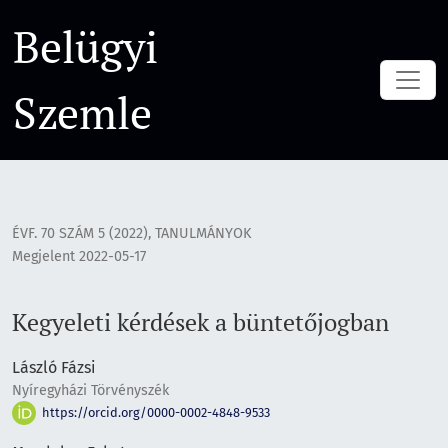
Kegyeleti kérdések a büntetőjogban
Belügyi
Szemle
ÉVF. 70 SZÁM 5 (2022)
,
TANULMÁNYOK
Megjelent 2022-05-17
Kegyeleti kérdések a büntetőjogban
László Fázsi
Nyíregyházi Törvényszék
https://orcid.org/0000-0002-4848-9533