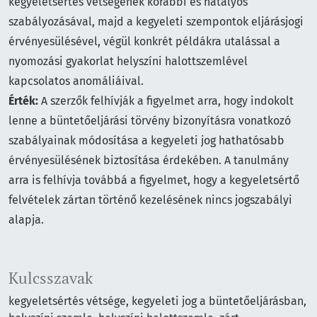
kegyeletsértés vétségének korábbi és hatályos
szabályozásával, majd a kegyeleti szempontok eljárásjogi
érvényesülésével, végül konkrét példákra utalással a
nyomozási gyakorlat helyszíni halottszemlével
kapcsolatos anomáliáival.
Érték:
A szerzők felhívják a figyelmet arra, hogy indokolt
lenne a büntetőeljárási törvény bizonyításra vonatkozó
szabályainak módosítása a kegyeleti jog hathatósabb
érvényesülésének biztosítása érdekében. A tanulmány
arra is felhívja továbbá a figyelmet, hogy a kegyeletsértő
felvételek zártan történő kezelésének nincs jogszabályi
alapja.
Kulcsszavak
kegyeletsértés vétsége
kegyeleti jog a büntetőeljárásban