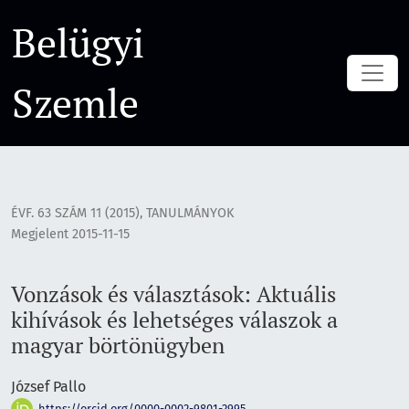
Vonzások és választások: Aktuális kihívások és lehetséges 
Belügyi
Szemle
ÉVF. 63 SZÁM 11 (2015)
,
TANULMÁNYOK
Megjelent 2015-11-15
Vonzások és választások: Aktuális
kihívások és lehetséges válaszok a
magyar börtönügyben
József Pallo
https://orcid.org/0000-0002-9801-2995