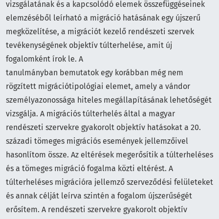
vizsgálatának és a kapcsolódó elemek összefüggéseinek
elemzéséből leírható a migráció hatásának egy újszerű
megközelítése, a migrációt kezelő rendészeti szervek
tevékenységének objektív túlterhelése, amit új
fogalomként írok le. A
tanulmányban bemutatok egy korábban még nem
rögzített migrációtipológiai elemet, amely a vándor
személyazonossága hiteles megállapításának lehetőségét
vizsgálja. A migrációs túlterhelés által a magyar
rendészeti szervekre gyakorolt objektív hatásokat a 20.
századi tömeges migrációs események jellemzőivel
hasonlítom össze. Az eltérések megerősítik a túlterheléses
és a tömeges migráció fogalma közti eltérést. A
túlterheléses migrációra jellemző szerveződési felületeket
és annak célját leírva szintén a fogalom újszerűségét
erősítem. A rendészeti szervekre gyakorolt objektív