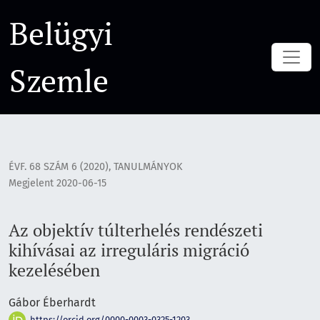
Az objektív túlterhelés rendészeti kihívásai az irreguláris 
Belügyi
Szemle
ÉVF. 68 SZÁM 6 (2020)
,
TANULMÁNYOK
Megjelent 2020-06-15
Az objektív túlterhelés rendészeti
kihívásai az irreguláris migráció
kezelésében
Gábor Éberhardt
https://orcid.org/0000-0003-0325-1203