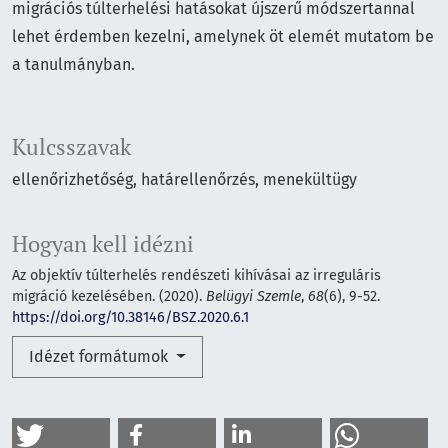
migrációs túlterhelési hatásokat újszerű módszertannal
lehet érdemben kezelni, amelynek öt elemét mutatom be
a tanulmányban.
Kulcsszavak
ellenőrizhetőség
határellenőrzés
menekültügy
Hogyan kell idézni
Az objektív túlterhelés rendészeti kihívásai az irreguláris
migráció kezelésében. (2020).
Belügyi Szemle
,
68
(6), 9-52.
https://doi.org/10.38146/BSZ.2020.6.1
Idézet formátumok