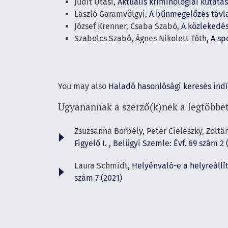
Judit Utasi,
Aktuális kriminológiai kutatá
László Garamvölgyi,
A bűnmegelőzés távl
József Krenner, Csaba Szabó,
A közlekedé
Szabolcs Szabó, Ágnes Nikolett Tóth,
A sp
You may also
Haladó hasonlósági keresés ind
Ugyanannak a szerző(k)nek a legtöbbet
Zsuzsanna Borbély, Péter Cieleszky, Zoltán
Figyelő I.
,
Belügyi Szemle: Évf. 69 szám 2 
Laura Schmidt,
Helyénvaló-e a helyreállí
szám 7 (2021)