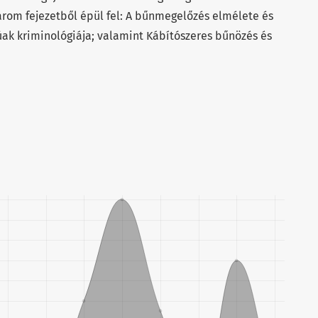
három fejezetből épül fel: A bűnmegelőzés elmélete és
úak kriminológiája; valamint Kábítószeres bűnözés és