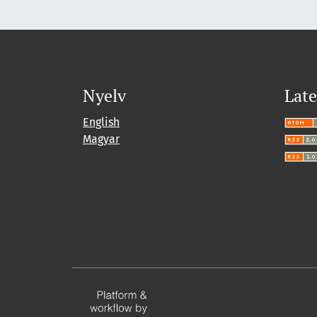
Nyelv
Late
English
Magyar