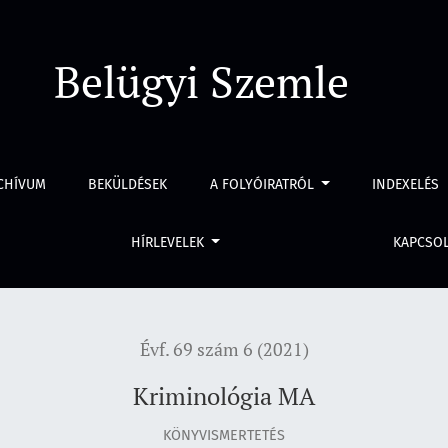
Belügyi Szemle
CHÍVUM
BEKÜLDÉSEK
A FOLYÓIRATRÓL
INDEXELÉS
HÍRLEVELEK
KAPCSO
Évf. 69 szám 6 (2021)
Kriminológia MA
KÖNYVISMERTETÉS