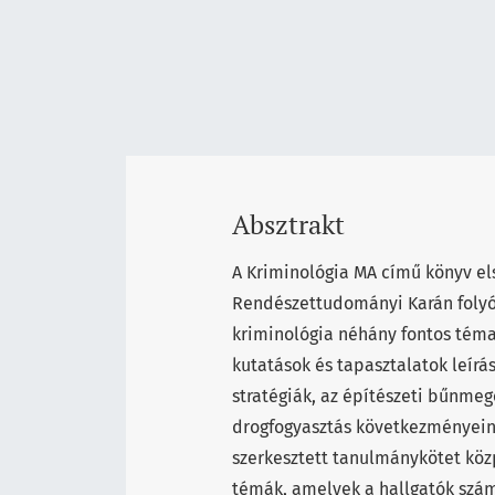
Absztrakt
A Kriminológia MA című könyv el
Rendészettudományi Karán folyó 
kriminológia néhány fontos témak
kutatások és tapasztalatok leírá
stratégiák, az építészeti bűnmeg
drogfogyasztás következményeine
szerkesztett tanulmánykötet köz
témák, amelyek a hallgatók szá