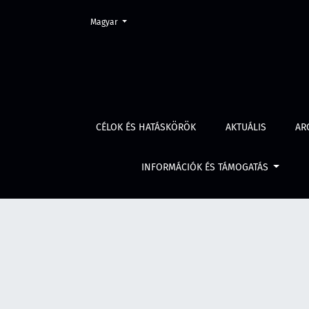
Change the language. The current language is:
Magyar
Kriminológia MA
CÉLOK ÉS HATÁSKÖRÖK
AKTUÁLIS
AR
INFORMÁCIÓK ÉS TÁMOGATÁS