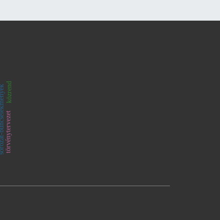
közrend
-bűncselekmények
törvénytervezet