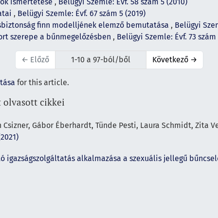
sok ismertetése
,
Belügyi Szemle: Évf. 58 szám 5 (2010)
atai
,
Belügyi Szemle: Évf. 67 szám 5 (2019)
sbiztonság finn modelljének elemző bemutatása
,
Belügyi Szem
ort szerepe a bűnmegelőzésben
,
Belügyi Szemle: Évf. 73 szám 
←
Előző
1-10 a 97-ból/ből
Következő
→
ítása
for this article.
 olvasott cikkei
 Csizner, Gábor Éberhardt, Tünde Pesti, Laura Schmidt, Zita Ve
(2021)
tó igazságszolgáltatás alkalmazása a szexuális jellegű bűnc