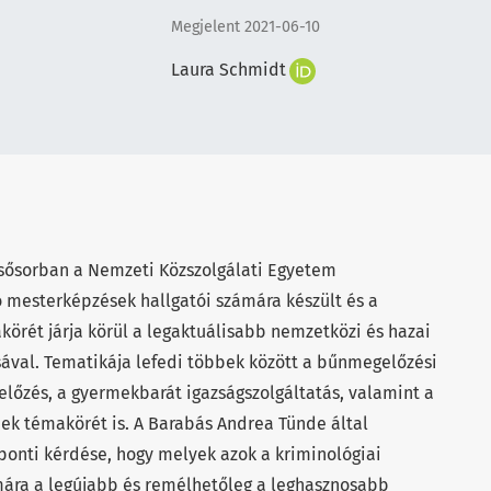
Megjelent 2021-06-10
Laura Schmidt
sősorban a Nemzeti Közszolgálati Egyetem
mesterképzések hallgatói számára készült és a
örét járja körül a legaktuálisabb nemzetközi és hazai
sával. Tematikája lefedi többek között a bűnmegelőzési
előzés, a gyermekbarát igazságszolgáltatás, valamint a
k témakörét is. A Barabás Andrea Tünde által
ponti kérdése, hogy melyek azok a kriminológiai
mára a legújabb és remélhetőleg a leghasznosabb