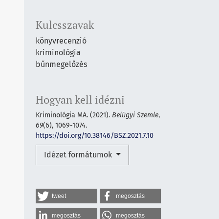
Kulcsszavak
könyvrecenzió
kriminológia
bűnmegelőzés
Hogyan kell idézni
Kriminológia MA. (2021).
Belügyi Szemle
,
69
(6), 1069-1074.
https://doi.org/10.38146/BSZ.2021.7.10
Idézet formátumok
tweet
megosztás
megosztás
megosztás