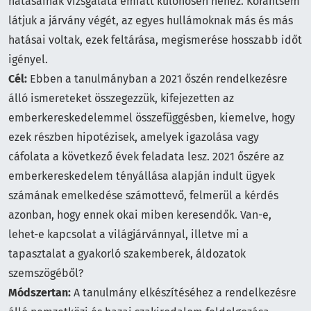
hatásainak vizsgálata emiatt különösen nehéz. Korántsem
látjuk a járvány végét, az egyes hullámoknak más és más
hatásai voltak, ezek feltárása, megismerése hosszabb időt
igényel.
Cél:
Ebben a tanulmányban a 2021 őszén rendelkezésre
álló ismereteket összegezzük, kifejezetten az
emberkereskedelemmel összefüggésben, kiemelve, hogy
ezek részben hipotézisek, amelyek igazolása vagy
cáfolata a következő évek feladata lesz. 2021 őszére az
emberkereskedelem tényállása alapján indult ügyek
számának emelkedése számottevő, felmerül a kérdés
azonban, hogy ennek okai miben keresendők. Van-e,
lehet-e kapcsolat a világjárvánnyal, illetve mi a
tapasztalat a gyakorló szakemberek, áldozatok
szemszögéből?
Módszertan:
A tanulmány elkészítéséhez a rendelkezésre