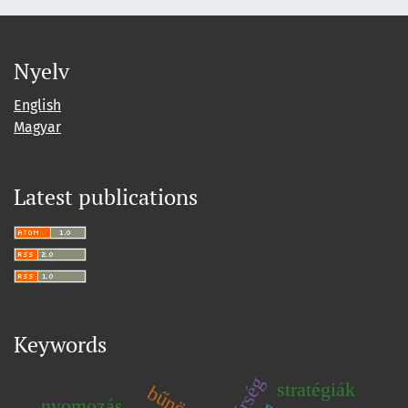
Nyelv
English
Magyar
Latest publications
Keywords
stratégiák
nyomozás