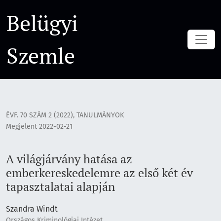
A világjárvány hatása az emberkereskedelemre az első két é
Belügyi
Szemle
ÉVF. 70 SZÁM 2 (2022)
,
TANULMÁNYOK
Megjelent 2022-02-21
A világjárvány hatása az
emberkereskedelemre az első két év
tapasztalatai alapján
Szandra Windt
Országos Kriminológiai Intézet