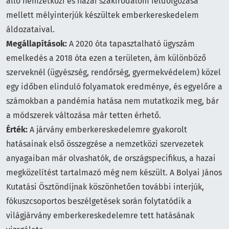
álló nemzetközi és hazai szakirodalom feldolgozása
mellett mélyinterjúk készültek emberkereskedelem
áldozataival.
Megállapítások:
A 2020 óta tapasztalható ügyszám
emelkedés a 2018 óta ezen a területen, ám különböző
szerveknél (ügyészség, rendőrség, gyermekvédelem) közel
egy időben elinduló folyamatok eredménye, és egyelőre a
számokban a pandémia hatása nem mutatkozik meg, bár
a módszerek változása már tetten érhető.
Érték:
A járvány emberkereskedelemre gyakorolt
hatásainak első összegzése a nemzetközi szervezetek
anyagaiban már olvashatók, de országspecifikus, a hazai
megközelítést tartalmazó még nem készült. A Bolyai János
Kutatási Ösztöndíjnak köszönhetően további interjúk,
fókuszcsoportos beszélgetések során folytatódik a
világjárvány emberkereskedelemre tett hatásának