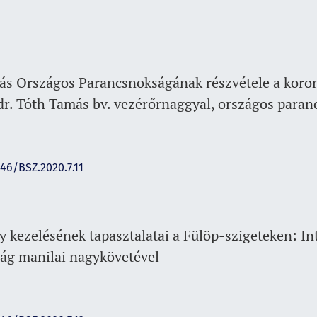
ás Országos Parancsnokságának részvétele a koro
dr. Tóth Tamás bv. vezérőrnaggyal, országos paran
146/BSZ.2020.7.11
 kezelésének tapasztalatai a Fülöp-szigeteken: In
zág manilai nagykövetével