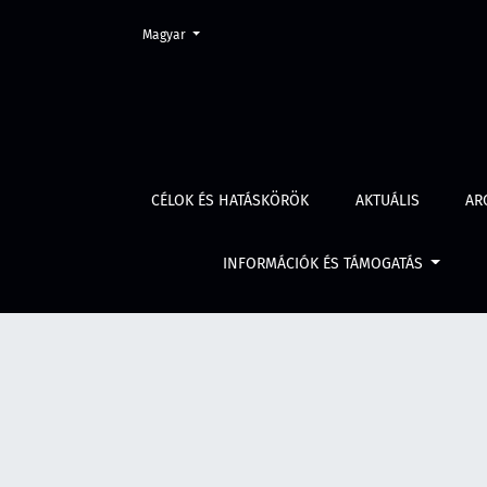
Change the language. The current language is:
Magyar
Évf. 68 szám 7 (2020)
CÉLOK ÉS HATÁSKÖRÖK
AKTUÁLIS
AR
INFORMÁCIÓK ÉS TÁMOGATÁS