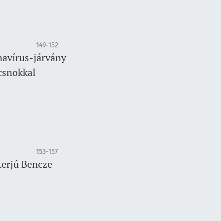
149-152
navírus-járvány
csnokkal
153-157
terjú Bencze