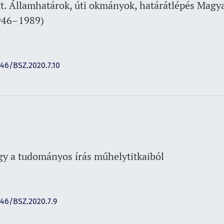
tt. Államhatárok, úti okmányok, határátlépés Magy
946–1989)
146/BSZ.2020.7.10
gy a tudományos írás műhelytitkaiból
146/BSZ.2020.7.9