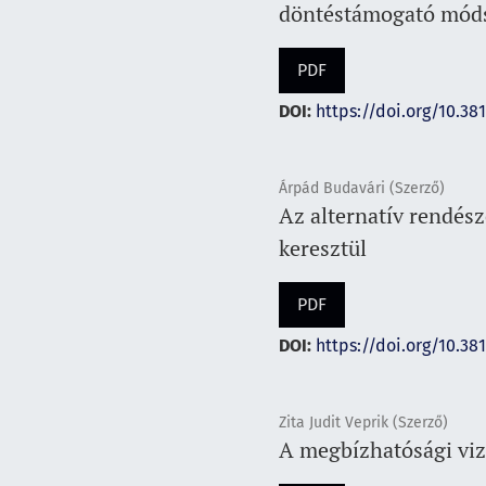
döntéstámogató módsz
PDF
DOI:
https://doi.org/10.38
Árpád Budavári (Szerző)
Az alternatív rendés
keresztül
PDF
DOI:
https://doi.org/10.38
Zita Judit Veprik (Szerző)
A megbízhatósági vizs