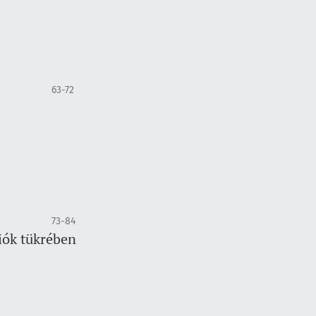
63-72
73-84
iók tükrében