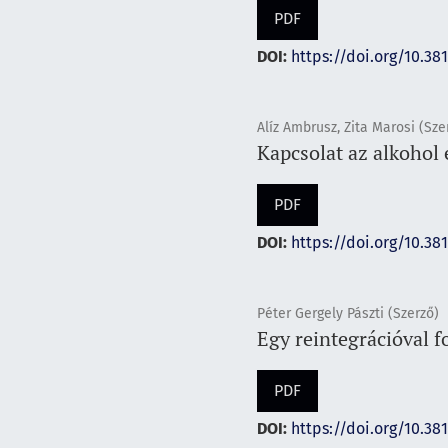
PDF
DOI:
https://doi.org/10.38
Alíz Ambrusz, Zita Marosi (Sze
Kapcsolat az alkohol
PDF
DOI:
https://doi.org/10.38
Péter Gergely Pászti (Szerző)
Egy reintegrációval f
PDF
DOI:
https://doi.org/10.38