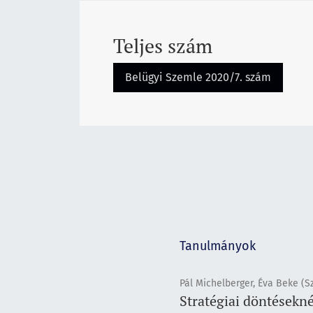
Teljes szám
Belügyi Szemle 2020/7. szám
Tanulmányok
Pál Michelberger, Éva Beke (S
Stratégiai döntésekn