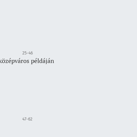
25-46
 középváros példáján
47-62