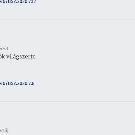
146/BSZ.2020.7.12
rző)
k világszerte
146/BSZ.2020.7.8
erző)