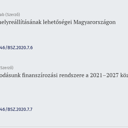
ab (Szerző)
helyreállításának lehetőségei Magyarországon
146/BSZ.2020.7.6
(Szerző)
odásunk finanszírozási rendszere a 2021–2027 közö
146/BSZ.2020.7.7