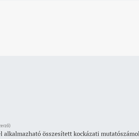
zerző)
él alkalmazható összesített kockázati mutatószám