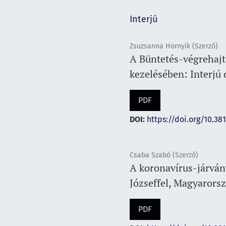
Interjú
Zsuzsanna Hornyik (Szerző)
A Büntetés-végrehajt
kezelésében: Interjú 
PDF
DOI:
https://doi.org/10.38
Csaba Szabó (Szerző)
A koronavírus-járvány
Józseffel, Magyarors
PDF