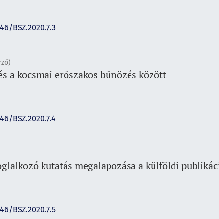
146/BSZ.2020.7.3
rző)
 és a kocsmai erőszakos bűnözés között
146/BSZ.2020.7.4
oglalkozó kutatás megalapozása a külföldi publikác
146/BSZ.2020.7.5