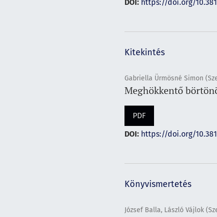
DOI:
https://doi.org/10.38
Kitekintés
Gabriella Ürmösné Simon (Sze
Meghökkentő börtönö
PDF
DOI:
https://doi.org/10.38
Könyvismertetés
József Balla, László Vájlok (Sz