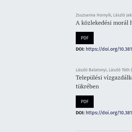
Zsuzsanna Hornyik, László Jak
A közlekedési morál 
PDF
DOI:
https://doi.org/10.38
László Balatonyi, László Tóth 
Települési vízgazdálk
tükrében
PDF
DOI:
https://doi.org/10.38