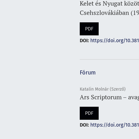
Kelet és Nyugat közö
Csehszlovákiában (1
PDF
DOI:
https://doi.org/10.38
Fórum
Katalin Molnár (Szerző)
Ars Scriptorum – ava
PDF
DOI:
https://doi.org/10.38