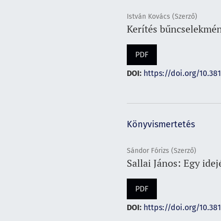
István Kovács (Szerző)
Kerítés bűncselekmé
PDF
DOI:
https://doi.org/10.381
Könyvismertetés
Sándor Fórizs (Szerző)
Sallai János: Egy ide
PDF
DOI:
https://doi.org/10.38