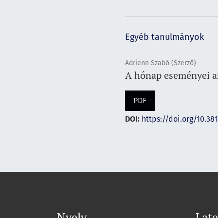
Egyéb tanulmányok
Adrienn Szabó (Szerző)
A hónap eseményei az
PDF
DOI:
https://doi.org/10.38
Nyelv
Late