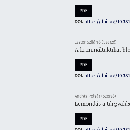
PDF
DOI:
https://doi.org/10.381
Eszter Szijártó (Szerző)
A krimináltaktikai blö
PDF
DOI:
https://doi.org/10.38
András Polgár (Szerző)
Lemondás a tárgyalás
PDF
DOI:
https://doi.org/10.38