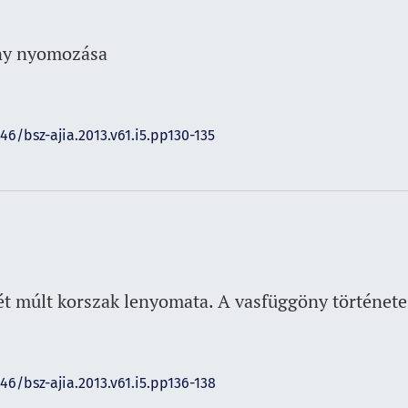
ny nyomozása
46/bsz-ajia.2013.v61.i5.pp130-135
jét múlt korszak lenyomata. A vasfüggöny története
146/bsz-ajia.2013.v61.i5.pp136-138