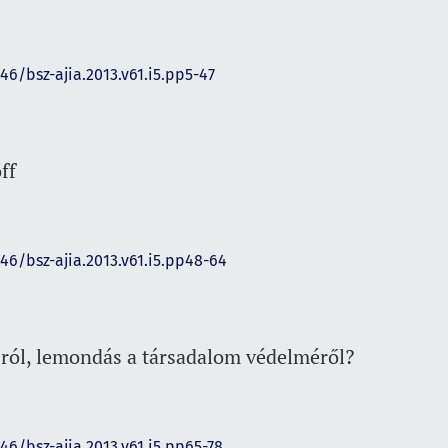
46/bsz-ajia.2013.v61.i5.pp5-47
ff
146/bsz-ajia.2013.v61.i5.pp48-64
ról, lemondás a társadalom védelméről?
146/bsz-ajia.2013.v61.i5.pp65-78