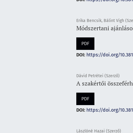
Erika Bencsik, Bálint Vigh (Sze
Módszertani ajánlások
PDF
DOI:
https://doi.org/10.381
Dávid Petrétei (Szerző)
A szakértői összeférh
PDF
DOI:
https://doi.org/10.38
Lászlóné Hazai (Szerző)