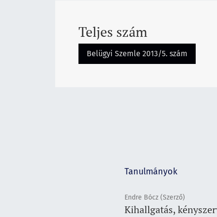
Teljes szám
Belügyi Szemle 2013/5. szám
Tanulmányok
Endre Bócz (Szerző)
Kihallgatás, kényszer