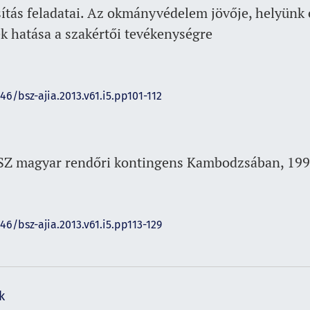
tás feladatai. Az okmányvédelem jövője, helyünk é
ek hatása a szakértői tevékenységre
46/bsz-ajia.2013.v61.i5.pp101-112
NSZ magyar rendőri kontingens Kambodzsában, 19
46/bsz-ajia.2013.v61.i5.pp113-129
k