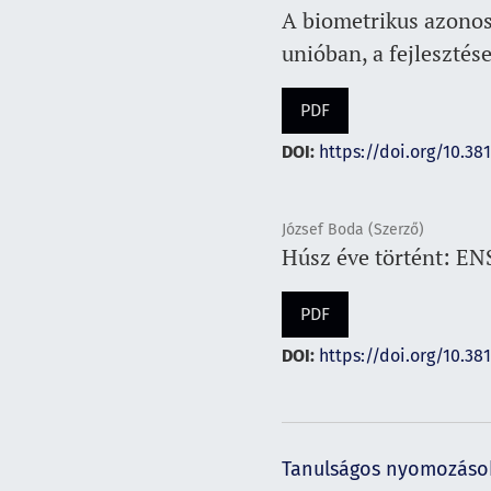
A biometrikus azonosí
unióban, a fejlesztés
PDF
DOI:
https://doi.org/10.381
József Boda (Szerző)
Húsz éve történt: E
PDF
DOI:
https://doi.org/10.381
Tanulságos nyomozáso