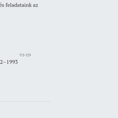
s feladataink az
113-129
92–1993