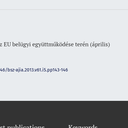
 EU belügyi együttműködése terén (április)
146/bsz-ajia.2013.v61.i5.pp143-146
st publications
Keywords