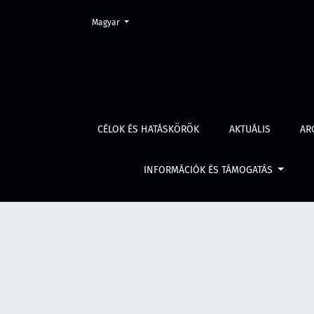
Change the language. The current language is:
Magyar
Évf. 61 szám 5 (2013)
CÉLOK ÉS HATÁSKÖRÖK
AKTUÁLIS
AR
INFORMÁCIÓK ÉS TÁMOGATÁS